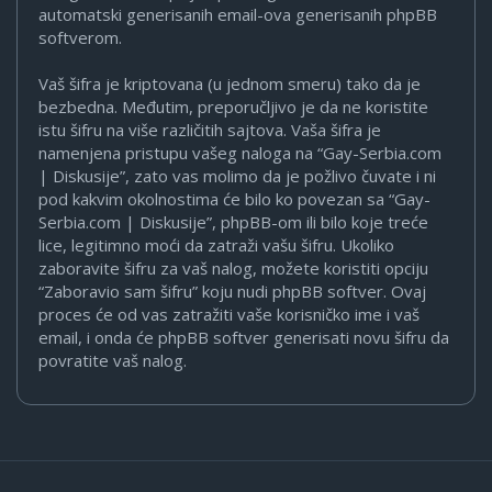
automatski generisanih email-ova generisanih phpBB
softverom.
Vaš šifra je kriptovana (u jednom smeru) tako da je
bezbedna. Međutim, preporučljivo je da ne koristite
istu šifru na više različitih sajtova. Vaša šifra je
namenjena pristupu vašeg naloga na “Gay-Serbia.com
| Diskusije”, zato vas molimo da je požlivo čuvate i ni
pod kakvim okolnostima će bilo ko povezan sa “Gay-
Serbia.com | Diskusije”, phpBB-om ili bilo koje treće
lice, legitimno moći da zatraži vašu šifru. Ukoliko
zaboravite šifru za vaš nalog, možete koristiti opciju
“Zaboravio sam šifru” koju nudi phpBB softver. Ovaj
proces će od vas zatražiti vaše korisničko ime i vaš
email, i onda će phpBB softver generisati novu šifru da
povratite vaš nalog.