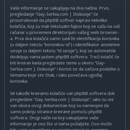
Vaše informacije se sakupljaju na dva načina. Prvo,
pregledanje “Gay-Serbia.com | Diskusije” će
prouzrokovati da phpBB softver napravi nekoliko
kolačića, koji su mali tekstualni fajlovi koji se sašu na vaš
računar u privremeni direktorijum vašeg web browser-
a. Prva dva kolačića samo sadrže identifikaciju korisnika
(u daljem tekstu “korisnikov id”) i identifikator anonimne
sesije (u daljem tekstu “id sesije”), koji se automatski
dodeljuju vama putem phpBB softvera. Treći kolačić će
biti kreiran kada pregledate teme u okviru “Gay-
Serbia.com | Diskusije” i koristi se da sačuva podatke o
temama koje ste čitali, i tako povećava ugođaj
korisnika.
Mi takođe kreiramo kolačiće van phpBB softvera dok
pregledate “Gay-Serbia.com | Diskusije”, iako su oni
van okvira ovog dokumentae koji su namenjeni da
samo pokriju stranice kreirane pomoću phpBB
softvera. Drugi način na koji sakupljamo vaše
informacije je ono što vi nama pošaljete. Ovo može
biti, i nije ograničeno na: postovanje kao anonimni