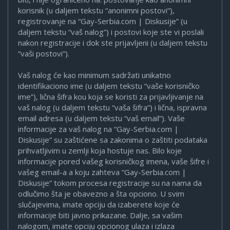
korisnik (u daljem tekstu “anonimni postovi”),
registrovanje na “Gay-Serbia.com | Diskusije” (u
daljem tekstu “vaš nalog”) i postovi koje ste vi poslali
nakon registracije i dok ste prijavljeni (u daljem tekstu
“vaši postovi”).
Vaš nalog će kao minimum sadržati unikatno
identifikaciono ime (u daljem tekstu “vaše korisničko
ime”), lična šifra kou koja se koristi za prijavljivanje na
vaš nalog (u daljem tekstu “vaša šifra”) i lična, ispravna
email adresa (u daljem tekstu “vaš email”). Vaše
informacije za vaš nalog na “Gay-Serbia.com |
Diskusije” su zaštićene sa zakonima o zaštiti podataka
prihvatljivim u zemlji koja hostuje nas. Bilo koje
informacije pored vašeg korisničkog imena, vaše šifre i
vašeg email-a a koju zahteva “Gay-Serbia.com |
Diskusije” tokom procesa registracije su na nama da
odlučimo šta je obavezno a šta opciono. U svim
slučajevima, imate opciju da izaberete koje će
informacije biti javno prikazane. Dalje, sa vašim
nalogom, imate opciju opcionog ulaza i izlaza