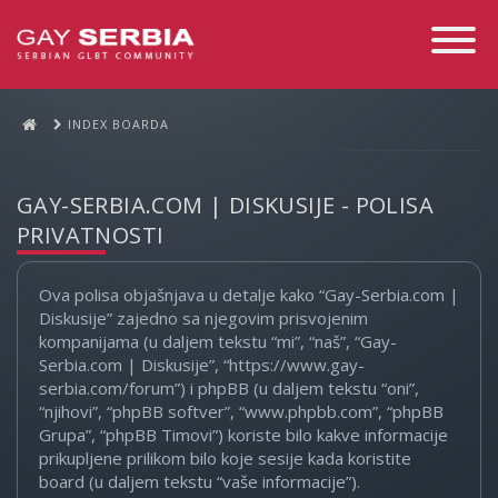
Toggle
Navigati
INDEX BOARDA
GAY-SERBIA.COM | DISKUSIJE - POLISA
PRIVATNOSTI
Ova polisa objašnjava u detalje kako “Gay-Serbia.com |
Diskusije” zajedno sa njegovim prisvojenim
kompanijama (u daljem tekstu “mi”, “naš”, “Gay-
Serbia.com | Diskusije”, “https://www.gay-
serbia.com/forum”) i phpBB (u daljem tekstu “oni”,
“njihovi”, “phpBB softver”, “www.phpbb.com”, “phpBB
Grupa”, “phpBB Timovi”) koriste bilo kakve informacije
prikupljene prilikom bilo koje sesije kada koristite
board (u daljem tekstu “vaše informacije”).