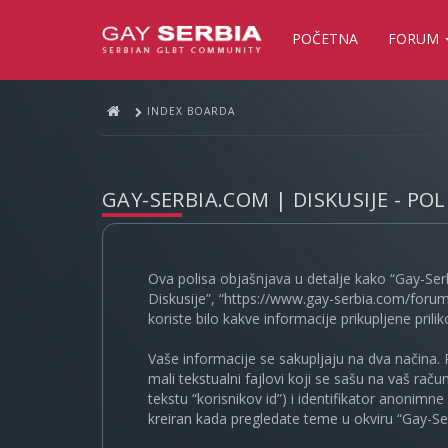
POČETNA
FORUM
INDEX BOARDA
GAY-SERBIA.COM | DISKUSIJE - PO
Ova polisa objašnjava u detalje kako “Gay-Ser
Diskusije”, “https://www.gay-serbia.com/forum
koriste bilo kakve informacije prikupljene prili
Vaše informacije se sakupljaju na dva načina. 
mali tekstualni fajlovi koji se sašu na vaš rač
tekstu “korisnikov id”) i identifikator anonimn
kreiran kada pregledate teme u okviru “Gay-Ser