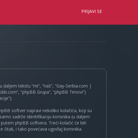
×
PRIJAVI SE
 daljem tekstu “mi”, “naš”, “Gay-Serbia.com |
.phpbb.com”, “phpBB Grupa”, “phpBB Timovi”)
cije”).
pBB softver napravi nekoliko kolačića, koji su
samo sadrže identifikaciju korisnika (u daljem
a putem phpBB softvera. Treći kolačić će biti
 čitali, i tako povećava ugođaj korisnika.