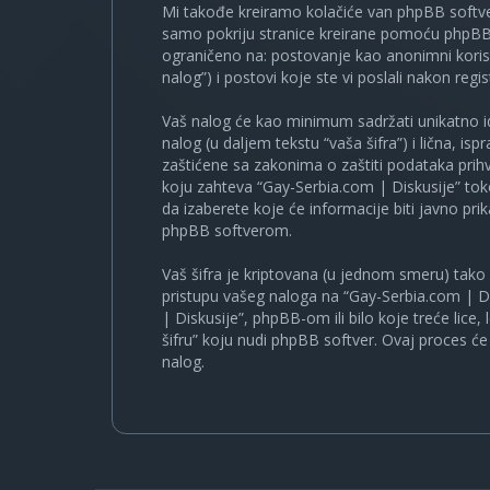
Mi takođe kreiramo kolačiće van phpBB softve
samo pokriju stranice kreirane pomoću phpBB s
ograničeno na: postovanje kao anonimni korisn
nalog”) i postovi koje ste vi poslali nakon regist
Vaš nalog će kao minimum sadržati unikatno iden
nalog (u daljem tekstu “vaša šifra”) i lična, i
zaštićene sa zakonima o zaštiti podataka prihv
koju zahteva “Gay-Serbia.com | Diskusije” to
da izaberete koje će informacije biti javno pr
phpBB softverom.
Vaš šifra je kriptovana (u jednom smeru) tako d
pristupu vašeg naloga na “Gay-Serbia.com | Di
| Diskusije”, phpBB-om ili bilo koje treće lice
šifru” koju nudi phpBB softver. Ovaj proces će 
nalog.