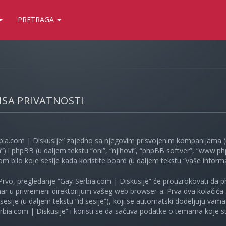
PRETRAGA
LISA PRIVATNOSTI
bia.com | Diskusije” zajedno sa njegovim prisvojenim kompanijama (u
”) i phpBB (u daljem tekstu “oni”, “njihovi”, “phpBB softver”, “www
kom bilo koje sesije kada koristite board (u daljem tekstu “vaše informa
Prvo, pregledanje “Gay-Serbia.com | Diskusije” će prouzrokovati da ph
unar u privremeni direktorijum vašeg web browser-a. Prva dva kolačića 
e sesije (u daljem tekstu “id sesije”), koji se automatski dodeljuju vam
bia.com | Diskusije” i koristi se da sačuva podatke o temama koje ste