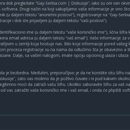
ra dok pregledate “Gay-Serbia.com | Diskusije”, iako su oni van okv
oftvera. Drugi način na koji sakupljamo vaše informacije je ono što v
ik (u daljem tekstu “anonimni postovi”), registrovanje na “Gay-Serbia
racije i dok ste prijavljeni (u daljem tekstu “vaši postovi”).
tifikaciono ime (u daljem tekstu “vaše korisničko ime”), lična šifra ko
spravna email adresa (u daljem tekstu “vaš email”). Vaše informacije za
atljivim u zemlji koja hostuje nas. Bilo koje informacije pored vašeg 
kom procesa registracije su na nama da odlučimo šta je obavezno a št
ikazane. Dalje, sa vašim nalogom, imate opciju opcionog ulaza i izlaz
a je bezbedna. Međutim, preporučljivo je da ne koristite istu šifru na 
skusije”, zato vas molimo da je požlivo čuvate i ni pod kakvim okol
, legitimno moći da zatraži vašu šifru. Ukoliko zaboravite šifru za vaš 
od vas zatražiti vaše korisničko ime i vaš email, i onda će phpBB soft