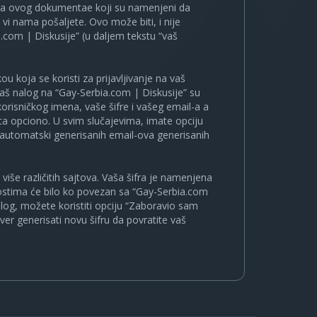
ira ovog dokumentae koji su namenjeni da
i nama pošaljete. Ovo može biti, i nije
.com | Diskusije” (u daljem tekstu “vaš
u koja se koristi za prijavljivanje na vaš
 vaš nalog na “Gay-Serbia.com | Diskusije” su
korisničkog imena, vaše šifre i vašeg email-a a
a opciono. U svim slučajevima, imate opciju
a automatski generisanih email-ova generisanih
više različitih sajtova. Vaša šifra je namenjena
nostima će bilo ko povezan sa “Gay-Serbia.com
nalog, možete koristiti opciju “Zaboravio sam
ver generisati novu šifru da povratite vaš