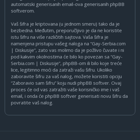
automatski generisanih email-ova generisanih phpBB
softverom.
Vaš šifra je kriptovana (u jednom smeru) tako da je
bezbedna. Međutim, preporučljivo je da ne koristite
istu šifru na više različitih sajtova. Vaša šifra je
namenjena pristupu vašeg naloga na “Gay-Serbia.com
| Diskusije”, zato vas molimo da je požlivo čuvate i ni
pod kakvim okolnostima će bilo ko povezan sa “Gay-
Serbia.com | Diskusije”, phpBB-om ili bilo koje treće
lice, legitimno moći da zatraži vašu šifru. Ukoliko
zaboravite šifru za vaš nalog, možete koristiti opciju
“Zaboravio sam šifru” koju nudi phpBB softver. Ovaj
proces će od vas zatražiti vaše korisničko ime i vaš
email, i onda će phpBB softver generisati novu šifru da
povratite vaš nalog.