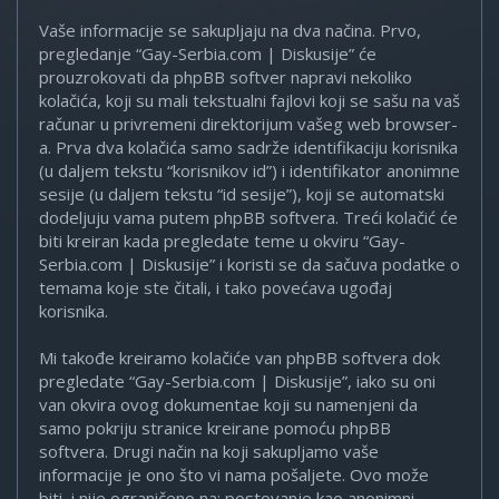
Vaše informacije se sakupljaju na dva načina. Prvo,
pregledanje “Gay-Serbia.com | Diskusije” će
prouzrokovati da phpBB softver napravi nekoliko
kolačića, koji su mali tekstualni fajlovi koji se sašu na vaš
računar u privremeni direktorijum vašeg web browser-
a. Prva dva kolačića samo sadrže identifikaciju korisnika
(u daljem tekstu “korisnikov id”) i identifikator anonimne
sesije (u daljem tekstu “id sesije”), koji se automatski
dodeljuju vama putem phpBB softvera. Treći kolačić će
biti kreiran kada pregledate teme u okviru “Gay-
Serbia.com | Diskusije” i koristi se da sačuva podatke o
temama koje ste čitali, i tako povećava ugođaj
korisnika.
Mi takođe kreiramo kolačiće van phpBB softvera dok
pregledate “Gay-Serbia.com | Diskusije”, iako su oni
van okvira ovog dokumentae koji su namenjeni da
samo pokriju stranice kreirane pomoću phpBB
softvera. Drugi način na koji sakupljamo vaše
informacije je ono što vi nama pošaljete. Ovo može
biti, i nije ograničeno na: postovanje kao anonimni