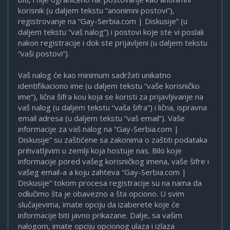
korisnik (u daljem tekstu “anonimni postovi”),
registrovanje na “Gay-Serbia.com | Diskusije” (u
daljem tekstu “vaš nalog”) i postovi koje ste vi poslali
nakon registracije i dok ste prijavljeni (u daljem tekstu
“vaši postovi”).
Vaš nalog će kao minimum sadržati unikatno
identifikaciono ime (u daljem tekstu “vaše korisničko
ime”), lična šifra kou koja se koristi za prijavljivanje na
vaš nalog (u daljem tekstu “vaša šifra”) i lična, ispravna
email adresa (u daljem tekstu “vaš email”). Vaše
informacije za vaš nalog na “Gay-Serbia.com |
Diskusije” su zaštićene sa zakonima o zaštiti podataka
prihvatljivim u zemlji koja hostuje nas. Bilo koje
informacije pored vašeg korisničkog imena, vaše šifre i
vašeg email-a a koju zahteva “Gay-Serbia.com |
Diskusije” tokom procesa registracije su na nama da
odlučimo šta je obavezno a šta opciono. U svim
slučajevima, imate opciju da izaberete koje će
informacije biti javno prikazane. Dalje, sa vašim
nalogom, imate opciju opcionog ulaza i izlaza