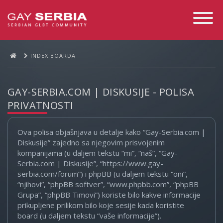
Toggle
Navigati
INDEX BOARDA
GAY-SERBIA.COM | DISKUSIJE - POLISA
PRIVATNOSTI
Ova polisa objašnjava u detalje kako “Gay-Serbia.com |
Diskusije” zajedno sa njegovim prisvojenim
kompanijama (u daljem tekstu “mi”, “naš”, “Gay-
Serbia.com | Diskusije”, “https://www.gay-
serbia.com/forum”) i phpBB (u daljem tekstu “oni”,
“njihovi”, “phpBB softver”, “www.phpbb.com”, “phpBB
Grupa”, “phpBB Timovi”) koriste bilo kakve informacije
prikupljene prilikom bilo koje sesije kada koristite
board (u daljem tekstu “vaše informacije”).