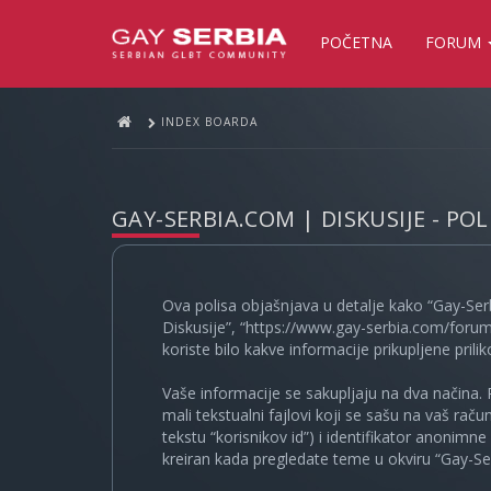
POČETNA
FORUM
INDEX BOARDA
GAY-SERBIA.COM | DISKUSIJE - PO
Ova polisa objašnjava u detalje kako “Gay-Ser
Diskusije”, “https://www.gay-serbia.com/forum
koriste bilo kakve informacije prikupljene prili
Vaše informacije se sakupljaju na dva načina. 
mali tekstualni fajlovi koji se sašu na vaš rač
tekstu “korisnikov id”) i identifikator anonimn
kreiran kada pregledate teme u okviru “Gay-Ser