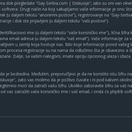
ra dok pregledate “Gay-Serbia.com | Diskusije”, iako su oni van okv
oftvera. Drugi način na koji sakupljamo vaše informacije je ono što v
ik (u daljem tekstu “anonimni postovi”), registrovanje na “Gay-Serbia
racije i dok ste prijavljeni (u daljem tekstu “vaši postovi”).
tifikaciono ime (u daljem tekstu “vaše korisničko ime”), lična šifra ko
spravna email adresa (u daljem tekstu “vaš email”). Vaše informacije za
atljivim u zemlji koja hostuje nas. Bilo koje informacije pored vašeg 
kom procesa registracije su na nama da odlučimo šta je obavezno a št
ikazane. Dalje, sa vašim nalogom, imate opciju opcionog ulaza i izlaz
a je bezbedna. Međutim, preporučljivo je da ne koristite istu šifru na 
skusije”, zato vas molimo da je požlivo čuvate i ni pod kakvim okol
, legitimno moći da zatraži vašu šifru. Ukoliko zaboravite šifru za vaš 
od vas zatražiti vaše korisničko ime i vaš email, i onda će phpBB soft