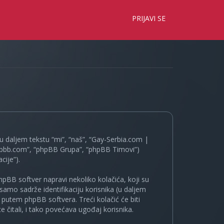
×
PRIJAVI SE
 daljem tekstu “mi”, “naš”, “Gay-Serbia.com |
.phpbb.com”, “phpBB Grupa”, “phpBB Timovi”)
cije”).
pBB softver napravi nekoliko kolačića, koji su
samo sadrže identifikaciju korisnika (u daljem
a putem phpBB softvera. Treći kolačić će biti
 čitali, i tako povećava ugođaj korisnika.