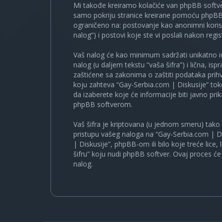
Mi takođe kreiramo kolačiće van phpBB softve
samo pokriju stranice kreirane pomoću phpBB s
ograničeno na: postovanje kao anonimni korisn
nalog”) i postovi koje ste vi poslali nakon regist
Vaš nalog će kao minimum sadržati unikatno iden
nalog (u daljem tekstu “vaša šifra”) i lična, i
zaštićene sa zakonima o zaštiti podataka prihv
koju zahteva “Gay-Serbia.com | Diskusije” to
da izaberete koje će informacije biti javno pr
phpBB softverom.
Vaš šifra je kriptovana (u jednom smeru) tako d
pristupu vašeg naloga na “Gay-Serbia.com | Di
| Diskusije”, phpBB-om ili bilo koje treće lice
šifru” koju nudi phpBB softver. Ovaj proces će 
nalog.