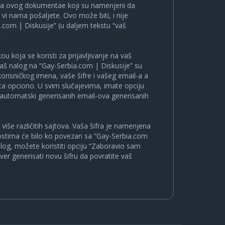
ira ovog dokumentae koji su namenjeni da
i nama pošaljete. Ovo može biti, i nije
.com | Diskusije” (u daljem tekstu “vaš
u koja se koristi za prijavljivanje na vaš
 vaš nalog na “Gay-Serbia.com | Diskusije” su
korisničkog imena, vaše šifre i vašeg email-a a
a opciono. U svim slučajevima, imate opciju
a automatski generisanih email-ova generisanih
više različitih sajtova. Vaša šifra je namenjena
nostima će bilo ko povezan sa “Gay-Serbia.com
nalog, možete koristiti opciju “Zaboravio sam
ver generisati novu šifru da povratite vaš