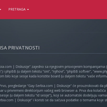
PRETRAGA
LISA PRIVATNOSTI
bia.com | Diskusije” zajedno sa njegovim prisvojenim kompanijama (u
”) i phpBB (u daljem tekstu “oni”, “njihovi”, “phpBB softver”, “www
kom bilo koje sesije kada koristite board (u daljem tekstu “vaše informa
Prvo, pregledanje “Gay-Serbia.com | Diskusije” će prouzrokovati da ph
unar u privremeni direktorijum vašeg web browser-a. Prva dva kolačića 
e sesije (u daljem tekstu “id sesije”), koji se automatski dodeljuju vam
bia.com | Diskusije” i koristi se da sačuva podatke o temama koje ste