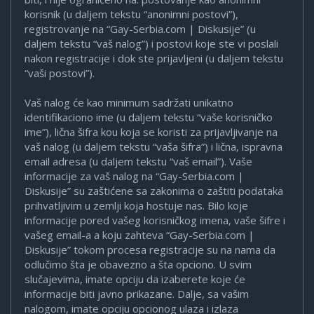
korisnik (u daljem tekstu “anonimni postovi”),
registrovanje na “Gay-Serbia.com | Diskusije” (u
daljem tekstu “vaš nalog”) i postovi koje ste vi poslali
nakon registracije i dok ste prijavljeni (u daljem tekstu
“vaši postovi”).
Vaš nalog će kao minimum sadržati unikatno
identifikaciono ime (u daljem tekstu “vaše korisničko
ime”), lična šifra kou koja se koristi za prijavljivanje na
vaš nalog (u daljem tekstu “vaša šifra”) i lična, ispravna
email adresa (u daljem tekstu “vaš email”). Vaše
informacije za vaš nalog na “Gay-Serbia.com |
Diskusije” su zaštićene sa zakonima o zaštiti podataka
prihvatljivim u zemlji koja hostuje nas. Bilo koje
informacije pored vašeg korisničkog imena, vaše šifre i
vašeg email-a a koju zahteva “Gay-Serbia.com |
Diskusije” tokom procesa registracije su na nama da
odlučimo šta je obavezno a šta opciono. U svim
slučajevima, imate opciju da izaberete koje će
informacije biti javno prikazane. Dalje, sa vašim
nalogom, imate opciju opcionog ulaza i izlaza