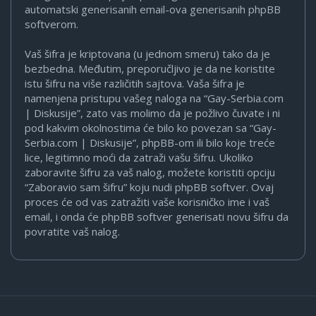
automatski generisanih email-ova generisanih phpBB
softverom.
Vaš šifra je kriptovana (u jednom smeru) tako da je
bezbedna. Međutim, preporučljivo je da ne koristite
istu šifru na više različitih sajtova. Vaša šifra je
namenjena pristupu vašeg naloga na “Gay-Serbia.com
| Diskusije”, zato vas molimo da je požlivo čuvate i ni
pod kakvim okolnostima će bilo ko povezan sa “Gay-
Serbia.com | Diskusije”, phpBB-om ili bilo koje treće
lice, legitimno moći da zatraži vašu šifru. Ukoliko
zaboravite šifru za vaš nalog, možete koristiti opciju
“Zaboravio sam šifru” koju nudi phpBB softver. Ovaj
proces će od vas zatražiti vaše korisničko ime i vaš
email, i onda će phpBB softver generisati novu šifru da
povratite vaš nalog.