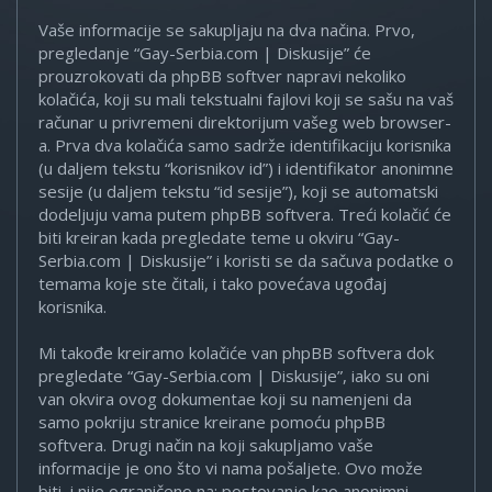
Vaše informacije se sakupljaju na dva načina. Prvo,
pregledanje “Gay-Serbia.com | Diskusije” će
prouzrokovati da phpBB softver napravi nekoliko
kolačića, koji su mali tekstualni fajlovi koji se sašu na vaš
računar u privremeni direktorijum vašeg web browser-
a. Prva dva kolačića samo sadrže identifikaciju korisnika
(u daljem tekstu “korisnikov id”) i identifikator anonimne
sesije (u daljem tekstu “id sesije”), koji se automatski
dodeljuju vama putem phpBB softvera. Treći kolačić će
biti kreiran kada pregledate teme u okviru “Gay-
Serbia.com | Diskusije” i koristi se da sačuva podatke o
temama koje ste čitali, i tako povećava ugođaj
korisnika.
Mi takođe kreiramo kolačiće van phpBB softvera dok
pregledate “Gay-Serbia.com | Diskusije”, iako su oni
van okvira ovog dokumentae koji su namenjeni da
samo pokriju stranice kreirane pomoću phpBB
softvera. Drugi način na koji sakupljamo vaše
informacije je ono što vi nama pošaljete. Ovo može
biti, i nije ograničeno na: postovanje kao anonimni