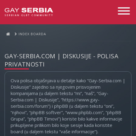
Toggle
Navigati
INDEX BOARDA
GAY-SERBIA.COM | DISKUSIJE - POLISA
PRIVATNOSTI
Ova polisa objašnjava u detalje kako “Gay-Serbia.com |
Diskusije” zajedno sa njegovim prisvojenim
kompanijama (u daljem tekstu “mi”, “naš”, “Gay-
Serbia.com | Diskusije”, “https://www.gay-
serbia.com/forum”) i phpBB (u daljem tekstu “oni”,
“njihovi”, “phpBB softver”, “www.phpbb.com”, “phpBB
Grupa”, “phpBB Timovi”) koriste bilo kakve informacije
prikupljene prilikom bilo koje sesije kada koristite
board (u daljem tekstu “vaše informacije”).