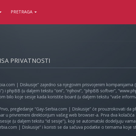
PRETRAGA
LISA PRIVATNOSTI
bia.com | Diskusije” zajedno sa njegovim prisvojenim kompanijama (u
”) i phpBB (u daljem tekstu “oni”, “njihovi”, “phpBB softver”, “www
kom bilo koje sesije kada koristite board (u daljem tekstu “vaše informa
Prvo, pregledanje “Gay-Serbia.com | Diskusije” će prouzrokovati da ph
unar u privremeni direktorijum vašeg web browser-a. Prva dva kolačića 
e sesije (u daljem tekstu “id sesije”), koji se automatski dodeljuju vam
bia.com | Diskusije” i koristi se da sačuva podatke o temama koje ste