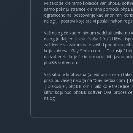
Mi takođe kreiramo kolačiće van phpBB softve
samo pokriju stranice kreirane pomoću phpBB s
ograničeno na: postovanje kao anonimni korisn
nalog”) i postovi koje ste vi poslali nakon regist
Vaš nalog će kao minimum sadržati unikatno iden
nalog (u daljem tekstu “vaša šifra”) i lična, i
zaštićene sa zakonima o zaštiti podataka prihv
koju zahteva “Gay-Serbia.com | Diskusije” to
da izaberete koje će informacije biti javno pr
phpBB softverom.
Vaš šifra je kriptovana (u jednom smeru) tako d
pristupu vašeg naloga na “Gay-Serbia.com | Di
| Diskusije”, phpBB-om ili bilo koje treće lice
šifru” koju nudi phpBB softver. Ovaj proces će 
nalog.