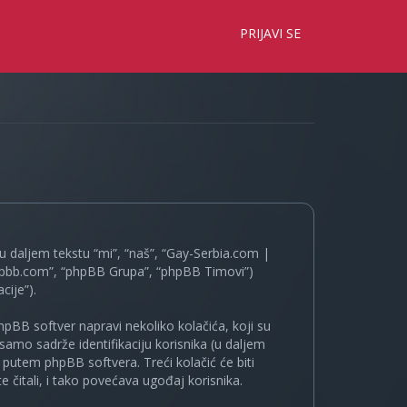
×
PRIJAVI SE
 daljem tekstu “mi”, “naš”, “Gay-Serbia.com |
.phpbb.com”, “phpBB Grupa”, “phpBB Timovi”)
cije”).
pBB softver napravi nekoliko kolačića, koji su
samo sadrže identifikaciju korisnika (u daljem
a putem phpBB softvera. Treći kolačić će biti
 čitali, i tako povećava ugođaj korisnika.