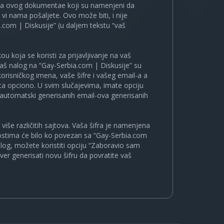
ira ovog dokumentae koji su namenjeni da
i nama pošaljete. Ovo može biti, i nije
.com | Diskusije” (u daljem tekstu “vaš
u koja se koristi za prijavljivanje na vaš
 vaš nalog na “Gay-Serbia.com | Diskusije” su
korisničkog imena, vaše šifre i vašeg email-a a
a opciono. U svim slučajevima, imate opciju
a automatski generisanih email-ova generisanih
više različitih sajtova. Vaša šifra je namenjena
nostima će bilo ko povezan sa “Gay-Serbia.com
nalog, možete koristiti opciju “Zaboravio sam
ver generisati novu šifru da povratite vaš