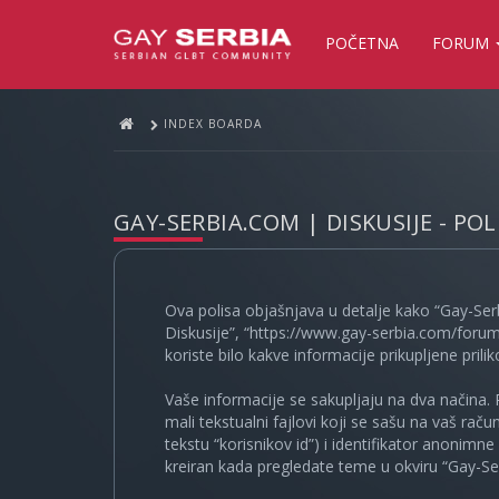
POČETNA
FORUM
INDEX BOARDA
GAY-SERBIA.COM | DISKUSIJE - PO
Ova polisa objašnjava u detalje kako “Gay-Ser
Diskusije”, “https://www.gay-serbia.com/forum
koriste bilo kakve informacije prikupljene prili
Vaše informacije se sakupljaju na dva načina. 
mali tekstualni fajlovi koji se sašu na vaš rač
tekstu “korisnikov id”) i identifikator anonimn
kreiran kada pregledate teme u okviru “Gay-Ser