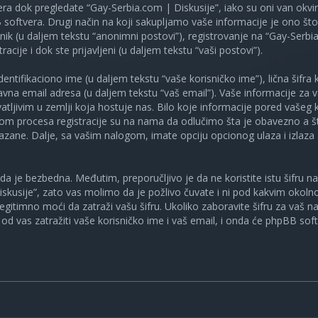
ra dok pregledate “Gay-Serbia.com | Diskusije”, iako su oni van okv
oftvera. Drugi način na koji sakupljamo vaše informacije je ono što v
ik (u daljem tekstu “anonimni postovi”), registrovanje na “Gay-Serbia
racije i dok ste prijavljeni (u daljem tekstu “vaši postovi”).
tifikaciono ime (u daljem tekstu “vaše korisničko ime”), lična šifra ko
spravna email adresa (u daljem tekstu “vaš email”). Vaše informacije za
atljivim u zemlji koja hostuje nas. Bilo koje informacije pored vašeg 
kom procesa registracije su na nama da odlučimo šta je obavezno a št
ikazane. Dalje, sa vašim nalogom, imate opciju opcionog ulaza i izlaz
a je bezbedna. Međutim, preporučljivo je da ne koristite istu šifru na 
skusije”, zato vas molimo da je požlivo čuvate i ni pod kakvim okol
, legitimno moći da zatraži vašu šifru. Ukoliko zaboravite šifru za vaš 
od vas zatražiti vaše korisničko ime i vaš email, i onda će phpBB soft