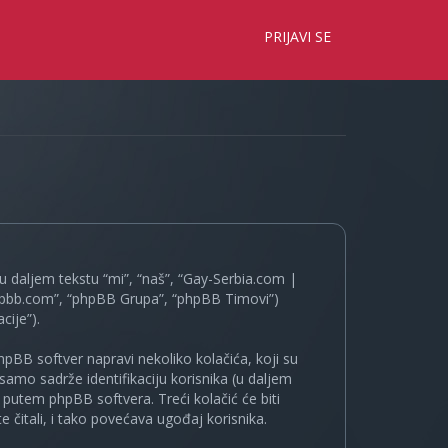
×
PRIJAVI SE
 daljem tekstu “mi”, “naš”, “Gay-Serbia.com |
.phpbb.com”, “phpBB Grupa”, “phpBB Timovi”)
cije”).
pBB softver napravi nekoliko kolačića, koji su
samo sadrže identifikaciju korisnika (u daljem
a putem phpBB softvera. Treći kolačić će biti
 čitali, i tako povećava ugođaj korisnika.