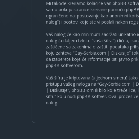
Mi takođe kreiramo kolačiće van phpBB softve
samo pokriju stranice kreirane pomoću phpBB s
ograničeno na: postovanje kao anonimni korisn
nalog”) i postovi koje ste vi poslali nakon regist
Vaš nalog će kao minimum sadržati unikatno iden
nalog (u daljem tekstu “vaša šifra”) i lična, i
zaštićene sa zakonima o zaštiti podataka prihv
koju zahteva “Gay-Serbia.com | Diskusije” to
da izaberete koje će informacije biti javno pr
phpBB softverom.
Vaš šifra je kriptovana (u jednom smeru) tako d
pristupu vašeg naloga na “Gay-Serbia.com | Di
| Diskusije”, phpBB-om ili bilo koje treće lice
šifru” koju nudi phpBB softver. Ovaj proces će 
nalog.