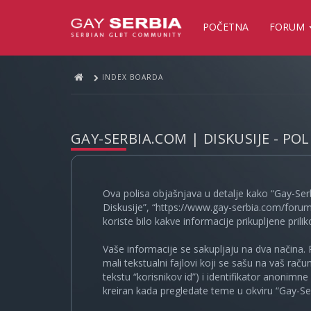
POČETNA
FORUM
INDEX BOARDA
GAY-SERBIA.COM | DISKUSIJE - PO
Ova polisa objašnjava u detalje kako “Gay-Ser
Diskusije”, “https://www.gay-serbia.com/forum
koriste bilo kakve informacije prikupljene prili
Vaše informacije se sakupljaju na dva načina. 
mali tekstualni fajlovi koji se sašu na vaš rač
tekstu “korisnikov id”) i identifikator anonimn
kreiran kada pregledate teme u okviru “Gay-Ser