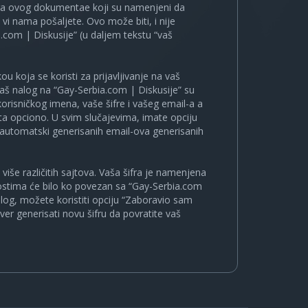
ira ovog dokumentae koji su namenjeni da
i nama pošaljete. Ovo može biti, i nije
.com | Diskusije” (u daljem tekstu “vaš
u koja se koristi za prijavljivanje na vaš
 vaš nalog na “Gay-Serbia.com | Diskusije” su
korisničkog imena, vaše šifre i vašeg email-a a
a opciono. U svim slučajevima, imate opciju
a automatski generisanih email-ova generisanih
više različitih sajtova. Vaša šifra je namenjena
nostima će bilo ko povezan sa “Gay-Serbia.com
nalog, možete koristiti opciju “Zaboravio sam
ver generisati novu šifru da povratite vaš