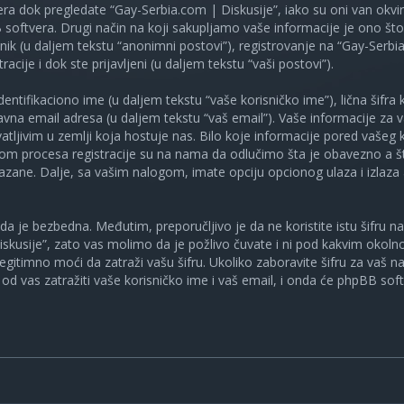
ra dok pregledate “Gay-Serbia.com | Diskusije”, iako su oni van okv
oftvera. Drugi način na koji sakupljamo vaše informacije je ono što v
ik (u daljem tekstu “anonimni postovi”), registrovanje na “Gay-Serbia
racije i dok ste prijavljeni (u daljem tekstu “vaši postovi”).
tifikaciono ime (u daljem tekstu “vaše korisničko ime”), lična šifra ko
spravna email adresa (u daljem tekstu “vaš email”). Vaše informacije za
atljivim u zemlji koja hostuje nas. Bilo koje informacije pored vašeg 
kom procesa registracije su na nama da odlučimo šta je obavezno a št
ikazane. Dalje, sa vašim nalogom, imate opciju opcionog ulaza i izlaz
a je bezbedna. Međutim, preporučljivo je da ne koristite istu šifru na 
skusije”, zato vas molimo da je požlivo čuvate i ni pod kakvim okol
, legitimno moći da zatraži vašu šifru. Ukoliko zaboravite šifru za vaš 
od vas zatražiti vaše korisničko ime i vaš email, i onda će phpBB soft