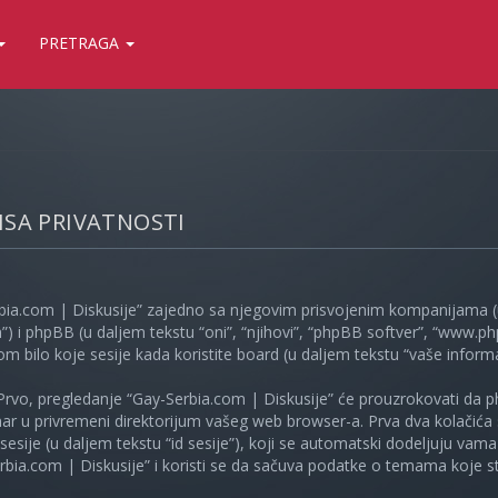
PRETRAGA
LISA PRIVATNOSTI
bia.com | Diskusije” zajedno sa njegovim prisvojenim kompanijama (u
”) i phpBB (u daljem tekstu “oni”, “njihovi”, “phpBB softver”, “www
kom bilo koje sesije kada koristite board (u daljem tekstu “vaše informa
Prvo, pregledanje “Gay-Serbia.com | Diskusije” će prouzrokovati da ph
unar u privremeni direktorijum vašeg web browser-a. Prva dva kolačića 
e sesije (u daljem tekstu “id sesije”), koji se automatski dodeljuju vam
bia.com | Diskusije” i koristi se da sačuva podatke o temama koje ste