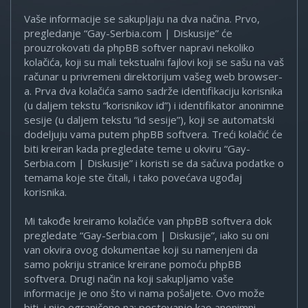
Vaše informacije se sakupljaju na dva načina. Prvo,
pregledanje “Gay-Serbia.com | Diskusije” će
prouzrokovati da phpBB softver napravi nekoliko
kolačića, koji su mali tekstualni fajlovi koji se sašu na vaš
računar u privremeni direktorijum vašeg web browser-
a. Prva dva kolačića samo sadrže identifikaciju korisnika
(u daljem tekstu “korisnikov id”) i identifikator anonimne
sesije (u daljem tekstu “id sesije”), koji se automatski
dodeljuju vama putem phpBB softvera. Treći kolačić će
biti kreiran kada pregledate teme u okviru “Gay-
Serbia.com | Diskusije” i koristi se da sačuva podatke o
temama koje ste čitali, i tako povećava ugođaj
korisnika.
Mi takođe kreiramo kolačiće van phpBB softvera dok
pregledate “Gay-Serbia.com | Diskusije”, iako su oni
van okvira ovog dokumentae koji su namenjeni da
samo pokriju stranice kreirane pomoću phpBB
softvera. Drugi način na koji sakupljamo vaše
informacije je ono što vi nama pošaljete. Ovo može
biti, i nije ograničeno na: postovanje kao anonimni