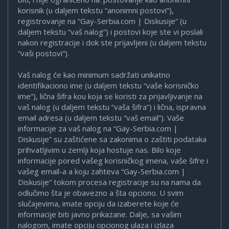
korisnik (u daljem tekstu “anonimni postovi”),
registrovanje na “Gay-Serbia.com | Diskusije” (u
daljem tekstu “vaš nalog”) i postovi koje ste vi poslali
nakon registracije i dok ste prijavljeni (u daljem tekstu
“vaši postovi”).
Vaš nalog će kao minimum sadržati unikatno
identifikaciono ime (u daljem tekstu “vaše korisničko
ime”), lična šifra kou koja se koristi za prijavljivanje na
vaš nalog (u daljem tekstu “vaša šifra”) i lična, ispravna
email adresa (u daljem tekstu “vaš email”). Vaše
informacije za vaš nalog na “Gay-Serbia.com |
Diskusije” su zaštićene sa zakonima o zaštiti podataka
prihvatljivim u zemlji koja hostuje nas. Bilo koje
informacije pored vašeg korisničkog imena, vaše šifre i
vašeg email-a a koju zahteva “Gay-Serbia.com |
Diskusije” tokom procesa registracije su na nama da
odlučimo šta je obavezno a šta opciono. U svim
slučajevima, imate opciju da izaberete koje će
informacije biti javno prikazane. Dalje, sa vašim
nalogom, imate opciju opcionog ulaza i izlaza