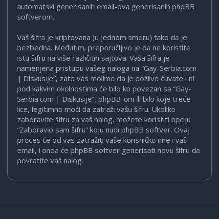
automatski generisanih email-ova generisanih phpBB
softverom.
Vaš šifra je kriptovana (u jednom smeru) tako da je
bezbedna. Međutim, preporučljivo je da ne koristite
istu šifru na više različitih sajtova. Vaša šifra je
namenjena pristupu vašeg naloga na “Gay-Serbia.com
| Diskusije”, zato vas molimo da je požlivo čuvate i ni
pod kakvim okolnostima će bilo ko povezan sa “Gay-
Serbia.com | Diskusije”, phpBB-om ili bilo koje treće
lice, legitimno moći da zatraži vašu šifru. Ukoliko
zaboravite šifru za vaš nalog, možete koristiti opciju
“Zaboravio sam šifru” koju nudi phpBB softver. Ovaj
proces će od vas zatražiti vaše korisničko ime i vaš
email, i onda će phpBB softver generisati novu šifru da
povratite vaš nalog.