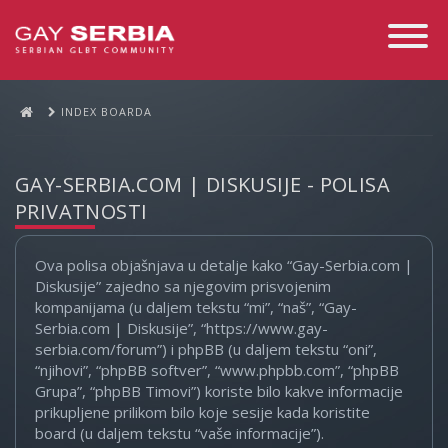
Toggle
Navigati
INDEX BOARDA
GAY-SERBIA.COM | DISKUSIJE - POLISA
PRIVATNOSTI
Ova polisa objašnjava u detalje kako “Gay-Serbia.com |
Diskusije” zajedno sa njegovim prisvojenim
kompanijama (u daljem tekstu “mi”, “naš”, “Gay-
Serbia.com | Diskusije”, “https://www.gay-
serbia.com/forum”) i phpBB (u daljem tekstu “oni”,
“njihovi”, “phpBB softver”, “www.phpbb.com”, “phpBB
Grupa”, “phpBB Timovi”) koriste bilo kakve informacije
prikupljene prilikom bilo koje sesije kada koristite
board (u daljem tekstu “vaše informacije”).