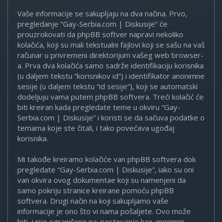
Vaše informacije se sakupljaju na dva načina. Prvo,
pregledanje “Gay-Serbia.com | Diskusije” će
prouzrokovati da phpBB softver napravi nekoliko
kolačića, koji su mali tekstualni fajlovi koji se sašu na vaš
računar u privremeni direktorijum vašeg web browser-
a. Prva dva kolačića samo sadrže identifikaciju korisnika
(u daljem tekstu “korisnikov id”) i identifikator anonimne
sesije (u daljem tekstu “id sesije”), koji se automatski
dodeljuju vama putem phpBB softvera. Treći kolačić će
biti kreiran kada pregledate teme u okviru “Gay-
Serbia.com | Diskusije” i koristi se da sačuva podatke o
temama koje ste čitali, i tako povećava ugođaj
korisnika.
Mi takođe kreiramo kolačiće van phpBB softvera dok
pregledate “Gay-Serbia.com | Diskusije”, iako su oni
van okvira ovog dokumentae koji su namenjeni da
samo pokriju stranice kreirane pomoću phpBB
softvera. Drugi način na koji sakupljamo vaše
informacije je ono što vi nama pošaljete. Ovo može
biti, i nije ograničeno na: postovanje kao anonimni