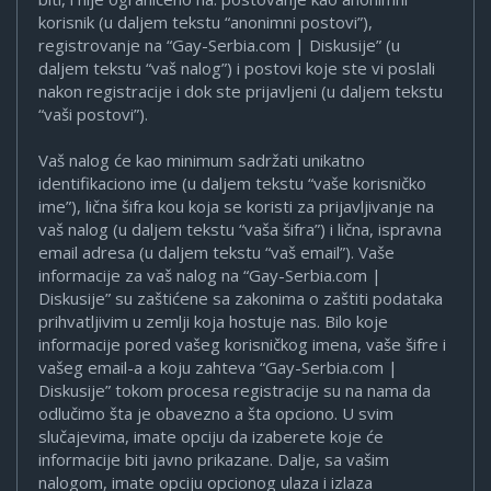
korisnik (u daljem tekstu “anonimni postovi”),
registrovanje na “Gay-Serbia.com | Diskusije” (u
daljem tekstu “vaš nalog”) i postovi koje ste vi poslali
nakon registracije i dok ste prijavljeni (u daljem tekstu
“vaši postovi”).
Vaš nalog će kao minimum sadržati unikatno
identifikaciono ime (u daljem tekstu “vaše korisničko
ime”), lična šifra kou koja se koristi za prijavljivanje na
vaš nalog (u daljem tekstu “vaša šifra”) i lična, ispravna
email adresa (u daljem tekstu “vaš email”). Vaše
informacije za vaš nalog na “Gay-Serbia.com |
Diskusije” su zaštićene sa zakonima o zaštiti podataka
prihvatljivim u zemlji koja hostuje nas. Bilo koje
informacije pored vašeg korisničkog imena, vaše šifre i
vašeg email-a a koju zahteva “Gay-Serbia.com |
Diskusije” tokom procesa registracije su na nama da
odlučimo šta je obavezno a šta opciono. U svim
slučajevima, imate opciju da izaberete koje će
informacije biti javno prikazane. Dalje, sa vašim
nalogom, imate opciju opcionog ulaza i izlaza