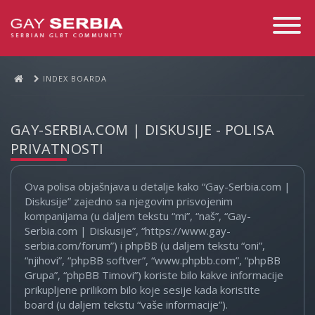
Toggle
Navigati
INDEX BOARDA
GAY-SERBIA.COM | DISKUSIJE - POLISA
PRIVATNOSTI
Ova polisa objašnjava u detalje kako “Gay-Serbia.com |
Diskusije” zajedno sa njegovim prisvojenim
kompanijama (u daljem tekstu “mi”, “naš”, “Gay-
Serbia.com | Diskusije”, “https://www.gay-
serbia.com/forum”) i phpBB (u daljem tekstu “oni”,
“njihovi”, “phpBB softver”, “www.phpbb.com”, “phpBB
Grupa”, “phpBB Timovi”) koriste bilo kakve informacije
prikupljene prilikom bilo koje sesije kada koristite
board (u daljem tekstu “vaše informacije”).