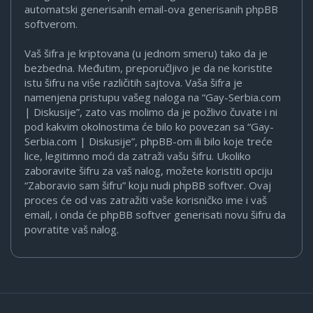
automatski generisanih email-ova generisanih phpBB
softverom.
Vaš šifra je kriptovana (u jednom smeru) tako da je
bezbedna. Međutim, preporučljivo je da ne koristite
istu šifru na više različitih sajtova. Vaša šifra je
namenjena pristupu vašeg naloga na “Gay-Serbia.com
| Diskusije”, zato vas molimo da je požlivo čuvate i ni
pod kakvim okolnostima će bilo ko povezan sa “Gay-
Serbia.com | Diskusije”, phpBB-om ili bilo koje treće
lice, legitimno moći da zatraži vašu šifru. Ukoliko
zaboravite šifru za vaš nalog, možete koristiti opciju
“Zaboravio sam šifru” koju nudi phpBB softver. Ovaj
proces će od vas zatražiti vaše korisničko ime i vaš
email, i onda će phpBB softver generisati novu šifru da
povratite vaš nalog.