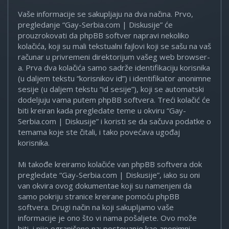
Vaše informacije se sakupljaju na dva načina. Prvo,
pregledanje “Gay-Serbia.com | Diskusije” će
prouzrokovati da phpBB softver napravi nekoliko
kolačića, koji su mali tekstualni fajlovi koji se sašu na vaš
računar u privremeni direktorijum vašeg web browser-
a. Prva dva kolačića samo sadrže identifikaciju korisnika
(u daljem tekstu “korisnikov id”) i identifikator anonimne
sesije (u daljem tekstu “id sesije”), koji se automatski
dodeljuju vama putem phpBB softvera. Treći kolačić će
biti kreiran kada pregledate teme u okviru “Gay-
Serbia.com | Diskusije” i koristi se da sačuva podatke o
temama koje ste čitali, i tako povećava ugođaj
korisnika.
Mi takođe kreiramo kolačiće van phpBB softvera dok
pregledate “Gay-Serbia.com | Diskusije”, iako su oni
van okvira ovog dokumentae koji su namenjeni da
samo pokriju stranice kreirane pomoću phpBB
softvera. Drugi način na koji sakupljamo vaše
informacije je ono što vi nama pošaljete. Ovo može
biti, i nije ograničeno na: postovanje kao anonimni