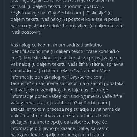
korisnik (u daljem tekstu “anonimni postovi”),
registrovanje na “Gay-Serbia.com | Diskusije” (u
daljem tekstu “vaš nalog”) i postovi koje ste vi poslali
nakon registracije i dok ste prijavljeni (u daljem tekstu
“vaši postovi”).
Vaš nalog će kao minimum sadržati unikatno
identifikaciono ime (u daljem tekstu “vaše korisničko
ime”), lična šifra kou koja se koristi za prijavljivanje na
vaš nalog (u daljem tekstu “vaša šifra”) i lična, ispravna
email adresa (u daljem tekstu “vaš email”). Vaše
informacije za vaš nalog na “Gay-Serbia.com |
Diskusije” su zaštićene sa zakonima o zaštiti podataka
prihvatljivim u zemlji koja hostuje nas. Bilo koje
informacije pored vašeg korisničkog imena, vaše šifre i
vašeg email-a a koju zahteva “Gay-Serbia.com |
Diskusije” tokom procesa registracije su na nama da
odlučimo šta je obavezno a šta opciono. U svim
slučajevima, imate opciju da izaberete koje će
informacije biti javno prikazane. Dalje, sa vašim
nalogom, imate opciju opcionog ulaza i izlaza