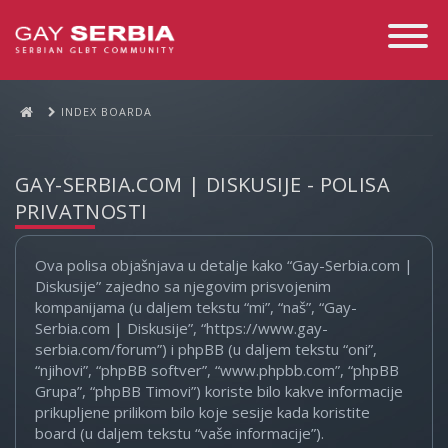
Toggle
Navigati
INDEX BOARDA
GAY-SERBIA.COM | DISKUSIJE - POLISA
PRIVATNOSTI
Ova polisa objašnjava u detalje kako “Gay-Serbia.com |
Diskusije” zajedno sa njegovim prisvojenim
kompanijama (u daljem tekstu “mi”, “naš”, “Gay-
Serbia.com | Diskusije”, “https://www.gay-
serbia.com/forum”) i phpBB (u daljem tekstu “oni”,
“njihovi”, “phpBB softver”, “www.phpbb.com”, “phpBB
Grupa”, “phpBB Timovi”) koriste bilo kakve informacije
prikupljene prilikom bilo koje sesije kada koristite
board (u daljem tekstu “vaše informacije”).