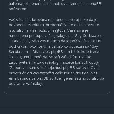
automatski generisanih email-ova generisanih phpBB
softverom.
Vaš šifra je kriptovana (u jednom smeru) tako da je
bezbedna. Međutim, preporučljivo je da ne koristite
istu šifru na više različitih sajtova. Vaša šifra je
namenjena pristupu vašeg naloga na “Gay-Serbia.com
| Diskusije”, zato vas molimo da je požlivo čuvate i ni
pod kakvim okolnostima će bilo ko povezan sa “Gay-
Serbia.com | Diskusije”, phpBB-om ili bilo koje treće
lice, legitimno moći da zatraži vašu šifru. Ukoliko
zaboravite šifru za vaš nalog, možete koristiti opciju
“Zaboravio sam šifru” koju nudi phpBB softver. Ovaj
proces će od vas zatražiti vaše korisničko ime i vaš
email, i onda će phpBB softver generisati novu šifru da
povratite vaš nalog.