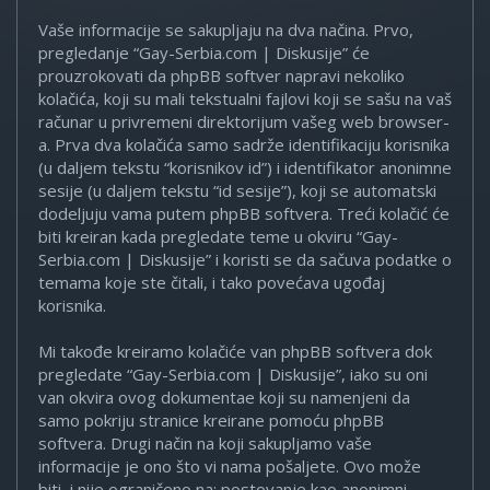
Vaše informacije se sakupljaju na dva načina. Prvo,
pregledanje “Gay-Serbia.com | Diskusije” će
prouzrokovati da phpBB softver napravi nekoliko
kolačića, koji su mali tekstualni fajlovi koji se sašu na vaš
računar u privremeni direktorijum vašeg web browser-
a. Prva dva kolačića samo sadrže identifikaciju korisnika
(u daljem tekstu “korisnikov id”) i identifikator anonimne
sesije (u daljem tekstu “id sesije”), koji se automatski
dodeljuju vama putem phpBB softvera. Treći kolačić će
biti kreiran kada pregledate teme u okviru “Gay-
Serbia.com | Diskusije” i koristi se da sačuva podatke o
temama koje ste čitali, i tako povećava ugođaj
korisnika.
Mi takođe kreiramo kolačiće van phpBB softvera dok
pregledate “Gay-Serbia.com | Diskusije”, iako su oni
van okvira ovog dokumentae koji su namenjeni da
samo pokriju stranice kreirane pomoću phpBB
softvera. Drugi način na koji sakupljamo vaše
informacije je ono što vi nama pošaljete. Ovo može
biti, i nije ograničeno na: postovanje kao anonimni