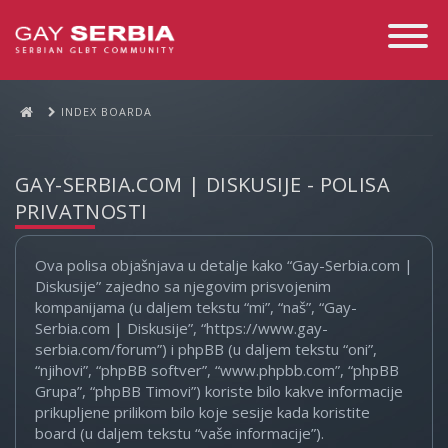
Toggle
Navigati
INDEX BOARDA
GAY-SERBIA.COM | DISKUSIJE - POLISA
PRIVATNOSTI
Ova polisa objašnjava u detalje kako “Gay-Serbia.com |
Diskusije” zajedno sa njegovim prisvojenim
kompanijama (u daljem tekstu “mi”, “naš”, “Gay-
Serbia.com | Diskusije”, “https://www.gay-
serbia.com/forum”) i phpBB (u daljem tekstu “oni”,
“njihovi”, “phpBB softver”, “www.phpbb.com”, “phpBB
Grupa”, “phpBB Timovi”) koriste bilo kakve informacije
prikupljene prilikom bilo koje sesije kada koristite
board (u daljem tekstu “vaše informacije”).