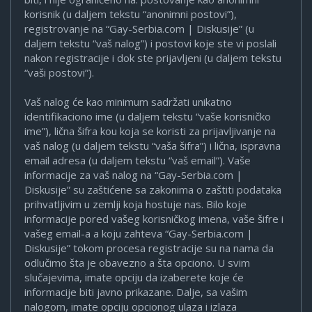
korisnik (u daljem tekstu “anonimni postovi”),
registrovanje na “Gay-Serbia.com | Diskusije” (u
daljem tekstu “vaš nalog”) i postovi koje ste vi poslali
nakon registracije i dok ste prijavljeni (u daljem tekstu
“vaši postovi”).
Vaš nalog će kao minimum sadržati unikatno
identifikaciono ime (u daljem tekstu “vaše korisničko
ime”), lična šifra kou koja se koristi za prijavljivanje na
vaš nalog (u daljem tekstu “vaša šifra”) i lična, ispravna
email adresa (u daljem tekstu “vaš email”). Vaše
informacije za vaš nalog na “Gay-Serbia.com |
Diskusije” su zaštićene sa zakonima o zaštiti podataka
prihvatljivim u zemlji koja hostuje nas. Bilo koje
informacije pored vašeg korisničkog imena, vaše šifre i
vašeg email-a a koju zahteva “Gay-Serbia.com |
Diskusije” tokom procesa registracije su na nama da
odlučimo šta je obavezno a šta opciono. U svim
slučajevima, imate opciju da izaberete koje će
informacije biti javno prikazane. Dalje, sa vašim
nalogom, imate opciju opcionog ulaza i izlaza