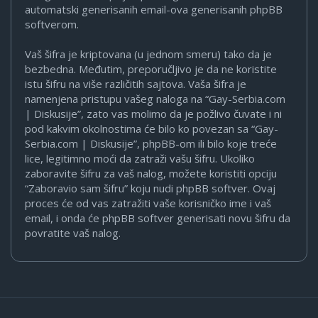
automatski generisanih email-ova generisanih phpBB
softverom.
Vaš šifra je kriptovana (u jednom smeru) tako da je
bezbedna. Međutim, preporučljivo je da ne koristite
istu šifru na više različitih sajtova. Vaša šifra je
namenjena pristupu vašeg naloga na “Gay-Serbia.com
| Diskusije”, zato vas molimo da je požlivo čuvate i ni
pod kakvim okolnostima će bilo ko povezan sa “Gay-
Serbia.com | Diskusije”, phpBB-om ili bilo koje treće
lice, legitimno moći da zatraži vašu šifru. Ukoliko
zaboravite šifru za vaš nalog, možete koristiti opciju
“Zaboravio sam šifru” koju nudi phpBB softver. Ovaj
proces će od vas zatražiti vaše korisničko ime i vaš
email, i onda će phpBB softver generisati novu šifru da
povratite vaš nalog.