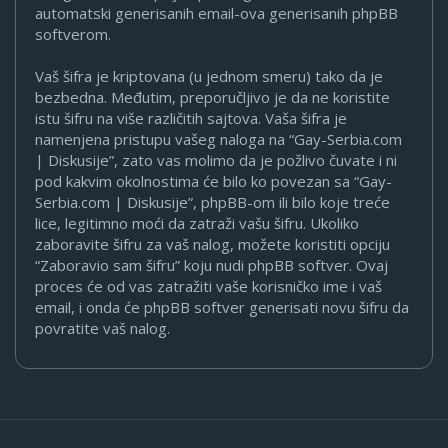
automatski generisanih email-ova generisanih phpBB
softverom.
Vaš šifra je kriptovana (u jednom smeru) tako da je
bezbedna. Međutim, preporučljivo je da ne koristite
istu šifru na više različitih sajtova. Vaša šifra je
namenjena pristupu vašeg naloga na “Gay-Serbia.com
| Diskusije”, zato vas molimo da je požlivo čuvate i ni
pod kakvim okolnostima će bilo ko povezan sa “Gay-
Serbia.com | Diskusije”, phpBB-om ili bilo koje treće
lice, legitimno moći da zatraži vašu šifru. Ukoliko
zaboravite šifru za vaš nalog, možete koristiti opciju
“Zaboravio sam šifru” koju nudi phpBB softver. Ovaj
proces će od vas zatražiti vaše korisničko ime i vaš
email, i onda će phpBB softver generisati novu šifru da
povratite vaš nalog.