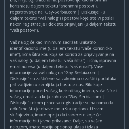
korisnik (u daljem tekstu “anonimni postovi”),
registrovanje na “Gay-Serbia.com | Diskusije” (u
daljem tekstu “vaš nalog”) i postovi koje ste vi poslali
nakon registracije i dok ste prijavljeni (u daljem tekstu
“vaši postovi”).
Vaš nalog će kao minimum sadržati unikatno
identifikaciono ime (u daljem tekstu “vaše korisničko
ime”), lična šifra kou koja se koristi za prijavljivanje na
vaš nalog (u daljem tekstu “vaša šifra”) i lična, ispravna
email adresa (u daljem tekstu “vaš email”). Vaše
informacije za vaš nalog na “Gay-Serbia.com |
Diskusije” su zaštićene sa zakonima o zaštiti podataka
prihvatljivim u zemlji koja hostuje nas. Bilo koje
informacije pored vašeg korisničkog imena, vaše šifre i
vašeg email-a a koju zahteva “Gay-Serbia.com |
Diskusije” tokom procesa registracije su na nama da
odlučimo šta je obavezno a šta opciono. U svim
slučajevima, imate opciju da izaberete koje će
informacije biti javno prikazane. Dalje, sa vašim
nalogom, imate opciju opcionog ulaza i izlaza