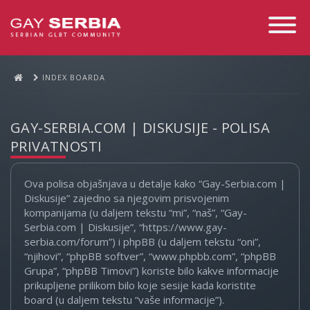
Toggle
Navigati
INDEX BOARDA
GAY-SERBIA.COM | DISKUSIJE - POLISA
PRIVATNOSTI
Ova polisa objašnjava u detalje kako “Gay-Serbia.com |
Diskusije” zajedno sa njegovim prisvojenim
kompanijama (u daljem tekstu “mi”, “naš”, “Gay-
Serbia.com | Diskusije”, “https://www.gay-
serbia.com/forum”) i phpBB (u daljem tekstu “oni”,
“njihovi”, “phpBB softver”, “www.phpbb.com”, “phpBB
Grupa”, “phpBB Timovi”) koriste bilo kakve informacije
prikupljene prilikom bilo koje sesije kada koristite
board (u daljem tekstu “vaše informacije”).