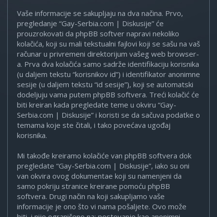
Vaše informacije se sakupljaju na dva načina. Prvo,
pregledanje “Gay-Serbia.com | Diskusije” će
prouzrokovati da phpBB softver napravi nekoliko
kolačića, koji su mali tekstualni fajlovi koji se sašu na vaš
računar u privremeni direktorijum vašeg web browser-
a. Prva dva kolačića samo sadrže identifikaciju korisnika
(u daljem tekstu “korisnikov id”) i identifikator anonimne
sesije (u daljem tekstu “id sesije”), koji se automatski
dodeljuju vama putem phpBB softvera. Treći kolačić će
biti kreiran kada pregledate teme u okviru “Gay-
Serbia.com | Diskusije” i koristi se da sačuva podatke o
temama koje ste čitali, i tako povećava ugođaj
korisnika.
Mi takođe kreiramo kolačiće van phpBB softvera dok
pregledate “Gay-Serbia.com | Diskusije”, iako su oni
van okvira ovog dokumentae koji su namenjeni da
samo pokriju stranice kreirane pomoću phpBB
softvera. Drugi način na koji sakupljamo vaše
informacije je ono što vi nama pošaljete. Ovo može
biti, i nije ograničeno na: postovanje kao anonimni