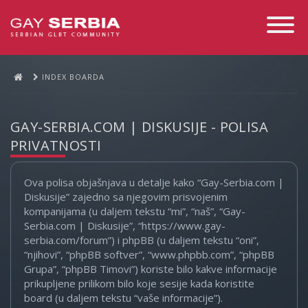
Toggle
Navigati
INDEX BOARDA
GAY-SERBIA.COM | DISKUSIJE - POLISA
PRIVATNOSTI
Ova polisa objašnjava u detalje kako “Gay-Serbia.com |
Diskusije” zajedno sa njegovim prisvojenim
kompanijama (u daljem tekstu “mi”, “naš”, “Gay-
Serbia.com | Diskusije”, “https://www.gay-
serbia.com/forum”) i phpBB (u daljem tekstu “oni”,
“njihovi”, “phpBB softver”, “www.phpbb.com”, “phpBB
Grupa”, “phpBB Timovi”) koriste bilo kakve informacije
prikupljene prilikom bilo koje sesije kada koristite
board (u daljem tekstu “vaše informacije”).