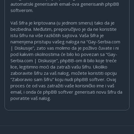
automatski generisanih email-ova generisanih phpBB
softverom.
Vaš šifra je kriptovana (u jednom smeru) tako da je
bezbedna. Međutim, preporučljivo je da ne koristite
istu šifru na više različitih sajtova. Vaša šifra je
namenjena pristupu vašeg naloga na “Gay-Serbia.com
| Diskusije”, zato vas molimo da je požlivo čuvate i ni
pod kakvim okolnostima će bilo ko povezan sa “Gay-
Serbia.com | Diskusije”, phpBB-om ili bilo koje treće
lice, legitimno moći da zatraži vašu šifru. Ukoliko
zaboravite šifru za vaš nalog, možete koristiti opciju
“Zaboravio sam šifru” koju nudi phpBB softver. Ovaj
proces će od vas zatražiti vaše korisničko ime i vaš
email, i onda će phpBB softver generisati novu šifru da
povratite vaš nalog.