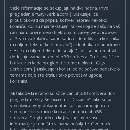
Vaše informacije se sakupljaju na dva načina. Prvo,
pregledanje “Gay-Serbia.com | Diskusije” će
prouzrokovati da phpBB softver napravi nekoliko
kolačića, koji su mali tekstualni fajlovi koji se sašu na vaš
računar u privremeni direktorijum vašeg web browser-
a. Prva dva kolačića samo sadrže identifikaciju korisnika
(u daljem tekstu “korisnikov id”) i identifikator anonimne
sesije (u daljem tekstu “id sesije”), koji se automatski
dodeljuju vama putem phpBB softvera. Treći kolačić će
biti kreiran kada pregledate teme u okviru “Gay-
Serbia.com | Diskusije” i koristi se da sačuva podatke o
temama koje ste čitali, i tako povećava ugođaj
korisnika.
Mi takođe kreiramo kolačiće van phpBB softvera dok
pregledate “Gay-Serbia.com | Diskusije”, iako su oni
van okvira ovog dokumentae koji su namenjeni da
samo pokriju stranice kreirane pomoću phpBB
softvera. Drugi način na koji sakupljamo vaše
informacije je ono što vi nama pošaljete. Ovo može
biti, i nije ograničeno na: postovanje kao anonimni