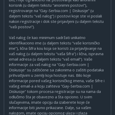
korisnik (u daljem tekstu “anonimni postovi”),
registrovanje na “Gay-Serbia.com | Diskusije” (u
daljem tekstu “vaš nalog”) i postovi koje ste vi poslali
nakon registracije i dok ste prijavljeni (u daljem tekstu
“vaši postovi”).
Vaš nalog će kao minimum sadržati unikatno
identifikaciono ime (u daljem tekstu “vaše korisničko
ime”), lična šifra kou koja se koristi za prijavljivanje na
vaš nalog (u daljem tekstu “vaša šifra”) i lična, ispravna
email adresa (u daljem tekstu “vaš email”). Vaše
informacije za vaš nalog na “Gay-Serbia.com |
Diskusije” su zaštićene sa zakonima o zaštiti podataka
prihvatljivim u zemlji koja hostuje nas. Bilo koje
informacije pored vašeg korisničkog imena, vaše šifre i
vašeg email-a a koju zahteva “Gay-Serbia.com |
Diskusije” tokom procesa registracije su na nama da
odlučimo šta je obavezno a šta opciono. U svim
slučajevima, imate opciju da izaberete koje će
informacije biti javno prikazane. Dalje, sa vašim
nalogom, imate opciju opcionog ulaza i izlaza