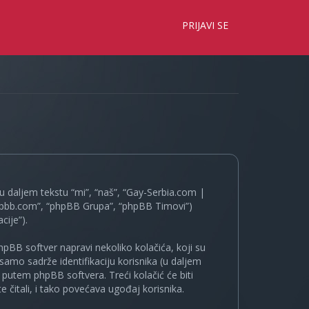
×
PRIJAVI SE
 daljem tekstu “mi”, “naš”, “Gay-Serbia.com |
.phpbb.com”, “phpBB Grupa”, “phpBB Timovi”)
cije”).
pBB softver napravi nekoliko kolačića, koji su
samo sadrže identifikaciju korisnika (u daljem
a putem phpBB softvera. Treći kolačić će biti
 čitali, i tako povećava ugođaj korisnika.