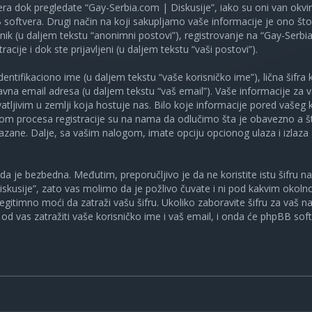
ra dok pregledate “Gay-Serbia.com | Diskusije”, iako su oni van okv
oftvera. Drugi način na koji sakupljamo vaše informacije je ono što v
ik (u daljem tekstu “anonimni postovi”), registrovanje na “Gay-Serbia
racije i dok ste prijavljeni (u daljem tekstu “vaši postovi”).
tifikaciono ime (u daljem tekstu “vaše korisničko ime”), lična šifra ko
spravna email adresa (u daljem tekstu “vaš email”). Vaše informacije za
atljivim u zemlji koja hostuje nas. Bilo koje informacije pored vašeg 
kom procesa registracije su na nama da odlučimo šta je obavezno a št
ikazane. Dalje, sa vašim nalogom, imate opciju opcionog ulaza i izlaz
a je bezbedna. Međutim, preporučljivo je da ne koristite istu šifru na 
skusije”, zato vas molimo da je požlivo čuvate i ni pod kakvim okol
, legitimno moći da zatraži vašu šifru. Ukoliko zaboravite šifru za vaš 
od vas zatražiti vaše korisničko ime i vaš email, i onda će phpBB soft