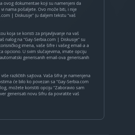
ira ovog dokumentae koji su namenjeni da
i nama pošaljete. Ovo može biti, i nije
.com | Diskusije” (u daljem tekstu “vaš
u koja se koristi za prijavljivanje na vaš
 vaš nalog na “Gay-Serbia.com | Diskusije” su
korisničkog imena, vaše šifre i vašeg email-a a
a opciono. U svim slučajevima, imate opciju
a automatski generisanih email-ova generisanih
više različitih sajtova. Vaša šifra je namenjena
nostima će bilo ko povezan sa “Gay-Serbia.com
nalog, možete koristiti opciju “Zaboravio sam
ver generisati novu šifru da povratite vaš