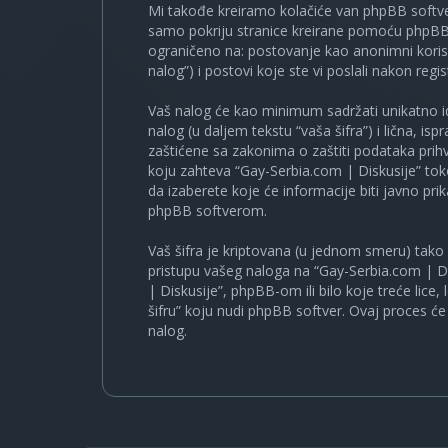
Mi takođe kreiramo kolačiće van phpBB softve
samo pokriju stranice kreirane pomoću phpBB s
ograničeno na: postovanje kao anonimni korisn
nalog”) i postovi koje ste vi poslali nakon regist
Vaš nalog će kao minimum sadržati unikatno iden
nalog (u daljem tekstu “vaša šifra”) i lična, i
zaštićene sa zakonima o zaštiti podataka prihv
koju zahteva “Gay-Serbia.com | Diskusije” to
da izaberete koje će informacije biti javno pr
phpBB softverom.
Vaš šifra je kriptovana (u jednom smeru) tako d
pristupu vašeg naloga na “Gay-Serbia.com | Di
| Diskusije”, phpBB-om ili bilo koje treće lice
šifru” koju nudi phpBB softver. Ovaj proces će 
nalog.