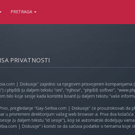
PRETRAGA
LISA PRIVATNOSTI
bia.com | Diskusije” zajedno sa njegovim prisvojenim kompanijama (u
”) i phpBB (u daljem tekstu “oni”, “njihovi”, “phpBB softver”, “www
kom bilo koje sesije kada koristite board (u daljem tekstu “vaše informa
Prvo, pregledanje “Gay-Serbia.com | Diskusije” će prouzrokovati da ph
unar u privremeni direktorijum vašeg web browser-a. Prva dva kolačića 
e sesije (u daljem tekstu “id sesije”), koji se automatski dodeljuju vam
bia.com | Diskusije” i koristi se da sačuva podatke o temama koje ste