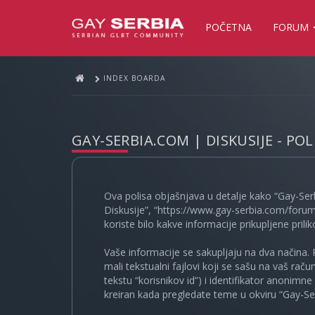
POČETNA
FORUM
INDEX BOARDA
GAY-SERBIA.COM | DISKUSIJE - PO
Ova polisa objašnjava u detalje kako “Gay-Ser
Diskusije”, “https://www.gay-serbia.com/forum
koriste bilo kakve informacije prikupljene prili
Vaše informacije se sakupljaju na dva načina. 
mali tekstualni fajlovi koji se sašu na vaš rač
tekstu “korisnikov id”) i identifikator anonimn
kreiran kada pregledate teme u okviru “Gay-Ser