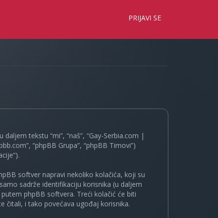
×
PRIJAVI SE
 daljem tekstu “mi”, “naš”, “Gay-Serbia.com |
.phpbb.com”, “phpBB Grupa”, “phpBB Timovi”)
cije”).
pBB softver napravi nekoliko kolačića, koji su
samo sadrže identifikaciju korisnika (u daljem
a putem phpBB softvera. Treći kolačić će biti
 čitali, i tako povećava ugođaj korisnika.