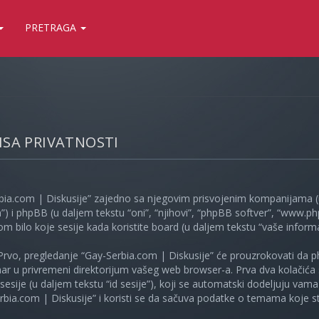
PRETRAGA
LISA PRIVATNOSTI
bia.com | Diskusije” zajedno sa njegovim prisvojenim kompanijama (u
”) i phpBB (u daljem tekstu “oni”, “njihovi”, “phpBB softver”, “www
kom bilo koje sesije kada koristite board (u daljem tekstu “vaše informa
Prvo, pregledanje “Gay-Serbia.com | Diskusije” će prouzrokovati da ph
unar u privremeni direktorijum vašeg web browser-a. Prva dva kolačića 
e sesije (u daljem tekstu “id sesije”), koji se automatski dodeljuju vam
bia.com | Diskusije” i koristi se da sačuva podatke o temama koje ste