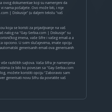
ira ovog dokumentae koji su namenjeni da
i nama pošaljete. Ovo može biti, i nije
.com | Diskusije” (u daljem tekstu “vaš
u koja se koristi za prijavljivanje na vaš
 vaš nalog na “Gay-Serbia.com | Diskusije” su
korisničkog imena, vaše šifre i vašeg email-a a
a opciono. U svim slučajevima, imate opciju
a automatski generisanih email-ova generisanih
više različitih sajtova. Vaša šifra je namenjena
nostima će bilo ko povezan sa “Gay-Serbia.com
nalog, možete koristiti opciju “Zaboravio sam
ver generisati novu šifru da povratite vaš