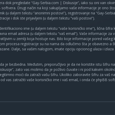
ra dok pregledate “Gay-Serbia.com | Diskusije”, iako su oni van okv
oftvera. Drugi način na koji sakupljamo vaše informacije je ono što v
ik (u daljem tekstu “anonimni postovi”), registrovanje na “Gay-Serbia
racije i dok ste prijavljeni (u daljem tekstu “vaši postovi”).
tifikaciono ime (u daljem tekstu “vaše korisničko ime”), lična šifra ko
spravna email adresa (u daljem tekstu “vaš email”). Vaše informacije za
atljivim u zemlji koja hostuje nas. Bilo koje informacije pored vašeg 
kom procesa registracije su na nama da odlučimo šta je obavezno a št
ikazane. Dalje, sa vašim nalogom, imate opciju opcionog ulaza i izlaz
a je bezbedna. Međutim, preporučljivo je da ne koristite istu šifru na 
skusije”, zato vas molimo da je požlivo čuvate i ni pod kakvim okol
, legitimno moći da zatraži vašu šifru. Ukoliko zaboravite šifru za vaš 
od vas zatražiti vaše korisničko ime i vaš email, i onda će phpBB soft