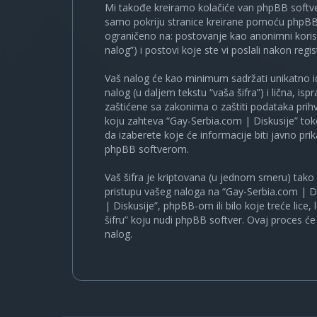
Mi takođe kreiramo kolačiće van phpBB softve
samo pokriju stranice kreirane pomoću phpBB s
ograničeno na: postovanje kao anonimni korisn
nalog”) i postovi koje ste vi poslali nakon regist
Vaš nalog će kao minimum sadržati unikatno iden
nalog (u daljem tekstu “vaša šifra”) i lična, i
zaštićene sa zakonima o zaštiti podataka prihv
koju zahteva “Gay-Serbia.com | Diskusije” to
da izaberete koje će informacije biti javno pr
phpBB softverom.
Vaš šifra je kriptovana (u jednom smeru) tako d
pristupu vašeg naloga na “Gay-Serbia.com | Di
| Diskusije”, phpBB-om ili bilo koje treće lice
šifru” koju nudi phpBB softver. Ovaj proces će 
nalog.