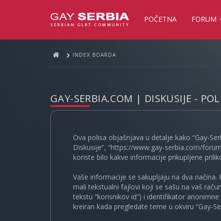
POČETNA
FORUM
INDEX BOARDA
GAY-SERBIA.COM | DISKUSIJE - PO
Ova polisa objašnjava u detalje kako “Gay-Ser
Diskusije”, “https://www.gay-serbia.com/forum
koriste bilo kakve informacije prikupljene prili
Vaše informacije se sakupljaju na dva načina. 
mali tekstualni fajlovi koji se sašu na vaš rač
tekstu “korisnikov id”) i identifikator anonimn
kreiran kada pregledate teme u okviru “Gay-Ser