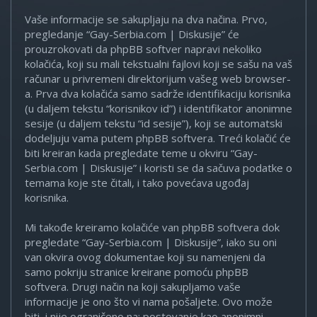
Vaše informacije se sakupljaju na dva načina. Prvo,
pregledanje “Gay-Serbia.com | Diskusije” će
prouzrokovati da phpBB softver napravi nekoliko
kolačića, koji su mali tekstualni fajlovi koji se sašu na vaš
računar u privremeni direktorijum vašeg web browser-
a. Prva dva kolačića samo sadrže identifikaciju korisnika
(u daljem tekstu “korisnikov id”) i identifikator anonimne
sesije (u daljem tekstu “id sesije”), koji se automatski
dodeljuju vama putem phpBB softvera. Treći kolačić će
biti kreiran kada pregledate teme u okviru “Gay-
Serbia.com | Diskusije” i koristi se da sačuva podatke o
temama koje ste čitali, i tako povećava ugođaj
korisnika.
Mi takođe kreiramo kolačiće van phpBB softvera dok
pregledate “Gay-Serbia.com | Diskusije”, iako su oni
van okvira ovog dokumentae koji su namenjeni da
samo pokriju stranice kreirane pomoću phpBB
softvera. Drugi način na koji sakupljamo vaše
informacije je ono što vi nama pošaljete. Ovo može
biti, i nije ograničeno na: postovanje kao anonimni