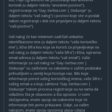
korisnik (u daljem tekstu “anonimni postovi”),
registrovanje na “Gay-Serbia.com | Diskusije” (u
daljem tekstu “vaš nalog”) i postovi koje ste vi poslali
nakon registracije i dok ste prijavljeni (u daljem tekstu
“vaši postovi”).
Vaš nalog će kao minimum sadržati unikatno
identifikaciono ime (u daljem tekstu “vaše korisničko
ime”), lična šifra kou koja se koristi za prijavljivanje na
vaš nalog (u daljem tekstu “vaša šifra”) i lična, ispravna
email adresa (u daljem tekstu “vaš email”). Vaše
informacije za vaš nalog na “Gay-Serbia.com |
Diskusije” su zaštićene sa zakonima o zaštiti podataka
prihvatljivim u zemlji koja hostuje nas. Bilo koje
informacije pored vašeg korisničkog imena, vaše šifre i
vašeg email-a a koju zahteva “Gay-Serbia.com |
Diskusije” tokom procesa registracije su na nama da
odlučimo šta je obavezno a šta opciono. U svim
slučajevima, imate opciju da izaberete koje će
informacije biti javno prikazane. Dalje, sa vašim
nalogom, imate opciju opcionog ulaza i izlaza