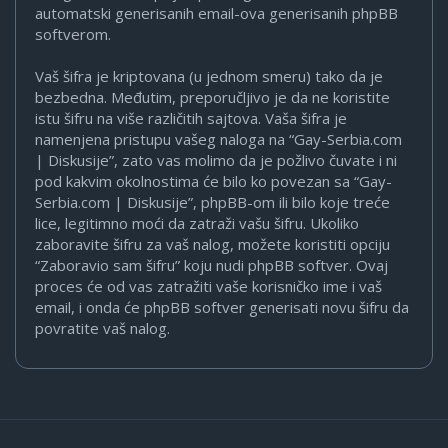
automatski generisanih email-ova generisanih phpBB
softverom.
Vaš šifra je kriptovana (u jednom smeru) tako da je
bezbedna. Međutim, preporučljivo je da ne koristite
istu šifru na više različitih sajtova. Vaša šifra je
namenjena pristupu vašeg naloga na “Gay-Serbia.com
| Diskusije”, zato vas molimo da je požlivo čuvate i ni
pod kakvim okolnostima će bilo ko povezan sa “Gay-
Serbia.com | Diskusije”, phpBB-om ili bilo koje treće
lice, legitimno moći da zatraži vašu šifru. Ukoliko
zaboravite šifru za vaš nalog, možete koristiti opciju
“Zaboravio sam šifru” koju nudi phpBB softver. Ovaj
proces će od vas zatražiti vaše korisničko ime i vaš
email, i onda će phpBB softver generisati novu šifru da
povratite vaš nalog.