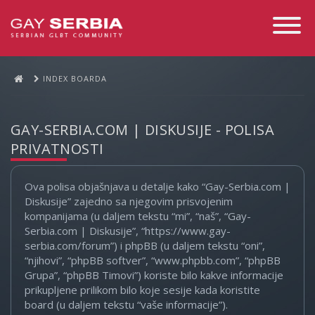
Toggle
Navigati
INDEX BOARDA
GAY-SERBIA.COM | DISKUSIJE - POLISA
PRIVATNOSTI
Ova polisa objašnjava u detalje kako “Gay-Serbia.com |
Diskusije” zajedno sa njegovim prisvojenim
kompanijama (u daljem tekstu “mi”, “naš”, “Gay-
Serbia.com | Diskusije”, “https://www.gay-
serbia.com/forum”) i phpBB (u daljem tekstu “oni”,
“njihovi”, “phpBB softver”, “www.phpbb.com”, “phpBB
Grupa”, “phpBB Timovi”) koriste bilo kakve informacije
prikupljene prilikom bilo koje sesije kada koristite
board (u daljem tekstu “vaše informacije”).