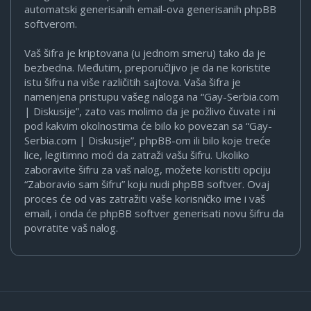
automatski generisanih email-ova generisanih phpBB
softverom.
Vaš šifra je kriptovana (u jednom smeru) tako da je
bezbedna. Međutim, preporučljivo je da ne koristite
istu šifru na više različitih sajtova. Vaša šifra je
namenjena pristupu vašeg naloga na “Gay-Serbia.com
| Diskusije”, zato vas molimo da je požlivo čuvate i ni
pod kakvim okolnostima će bilo ko povezan sa “Gay-
Serbia.com | Diskusije”, phpBB-om ili bilo koje treće
lice, legitimno moći da zatraži vašu šifru. Ukoliko
zaboravite šifru za vaš nalog, možete koristiti opciju
“Zaboravio sam šifru” koju nudi phpBB softver. Ovaj
proces će od vas zatražiti vaše korisničko ime i vaš
email, i onda će phpBB softver generisati novu šifru da
povratite vaš nalog.