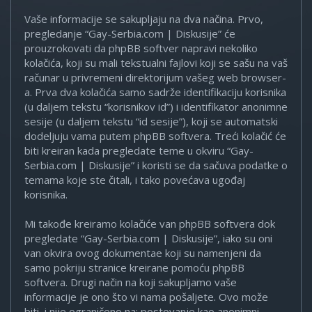
Vaše informacije se sakupljaju na dva načina. Prvo,
pregledanje “Gay-Serbia.com | Diskusije” će
prouzrokovati da phpBB softver napravi nekoliko
kolačića, koji su mali tekstualni fajlovi koji se sašu na vaš
računar u privremeni direktorijum vašeg web browser-
a. Prva dva kolačića samo sadrže identifikaciju korisnika
(u daljem tekstu “korisnikov id”) i identifikator anonimne
sesije (u daljem tekstu “id sesije”), koji se automatski
dodeljuju vama putem phpBB softvera. Treći kolačić će
biti kreiran kada pregledate teme u okviru “Gay-
Serbia.com | Diskusije” i koristi se da sačuva podatke o
temama koje ste čitali, i tako povećava ugođaj
korisnika.
Mi takođe kreiramo kolačiće van phpBB softvera dok
pregledate “Gay-Serbia.com | Diskusije”, iako su oni
van okvira ovog dokumentae koji su namenjeni da
samo pokriju stranice kreirane pomoću phpBB
softvera. Drugi način na koji sakupljamo vaše
informacije je ono što vi nama pošaljete. Ovo može
biti, i nije ograničeno na: postovanje kao anonimni