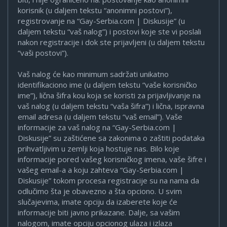
korisnik (u daljem tekstu “anonimni postovi”),
registrovanje na “Gay-Serbia.com | Diskusije” (u
daljem tekstu “vaš nalog”) i postovi koje ste vi poslali
nakon registracije i dok ste prijavljeni (u daljem tekstu
“vaši postovi”).
Vaš nalog će kao minimum sadržati unikatno
identifikaciono ime (u daljem tekstu “vaše korisničko
ime”), lična šifra kou koja se koristi za prijavljivanje na
vaš nalog (u daljem tekstu “vaša šifra”) i lična, ispravna
email adresa (u daljem tekstu “vaš email”). Vaše
informacije za vaš nalog na “Gay-Serbia.com |
Diskusije” su zaštićene sa zakonima o zaštiti podataka
prihvatljivim u zemlji koja hostuje nas. Bilo koje
informacije pored vašeg korisničkog imena, vaše šifre i
vašeg email-a a koju zahteva “Gay-Serbia.com |
Diskusije” tokom procesa registracije su na nama da
odlučimo šta je obavezno a šta opciono. U svim
slučajevima, imate opciju da izaberete koje će
informacije biti javno prikazane. Dalje, sa vašim
nalogom, imate opciju opcionog ulaza i izlaza