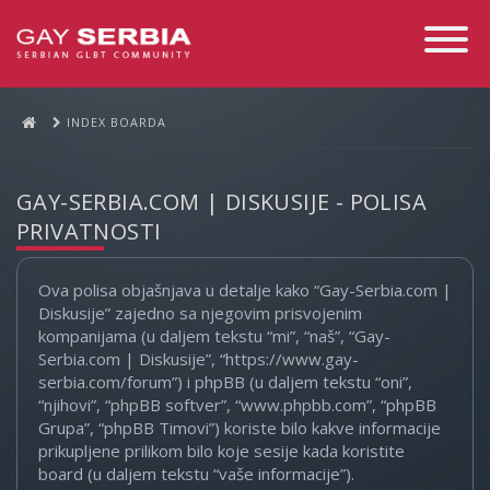
Toggle
Navigati
INDEX BOARDA
GAY-SERBIA.COM | DISKUSIJE - POLISA
PRIVATNOSTI
Ova polisa objašnjava u detalje kako “Gay-Serbia.com |
Diskusije” zajedno sa njegovim prisvojenim
kompanijama (u daljem tekstu “mi”, “naš”, “Gay-
Serbia.com | Diskusije”, “https://www.gay-
serbia.com/forum”) i phpBB (u daljem tekstu “oni”,
“njihovi”, “phpBB softver”, “www.phpbb.com”, “phpBB
Grupa”, “phpBB Timovi”) koriste bilo kakve informacije
prikupljene prilikom bilo koje sesije kada koristite
board (u daljem tekstu “vaše informacije”).