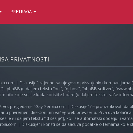
PRETRAGA
LISA PRIVATNOSTI
bia.com | Diskusije” zajedno sa njegovim prisvojenim kompanijama (u
”) i phpBB (u daljem tekstu “oni”, “njihovi”, “phpBB softver”, “www
kom bilo koje sesije kada koristite board (u daljem tekstu “vaše informa
Prvo, pregledanje “Gay-Serbia.com | Diskusije” će prouzrokovati da ph
unar u privremeni direktorijum vašeg web browser-a. Prva dva kolačića 
e sesije (u daljem tekstu “id sesije”), koji se automatski dodeljuju vam
bia.com | Diskusije” i koristi se da sačuva podatke o temama koje ste