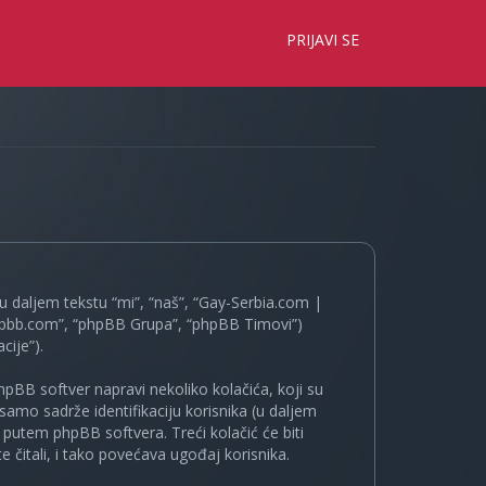
×
PRIJAVI SE
 daljem tekstu “mi”, “naš”, “Gay-Serbia.com |
.phpbb.com”, “phpBB Grupa”, “phpBB Timovi”)
cije”).
pBB softver napravi nekoliko kolačića, koji su
samo sadrže identifikaciju korisnika (u daljem
a putem phpBB softvera. Treći kolačić će biti
 čitali, i tako povećava ugođaj korisnika.