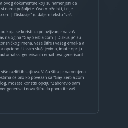
ira ovog dokumentae koji su namenjeni da
i nama pošaljete. Ovo može biti, i nije
.com | Diskusije” (u daljem tekstu “vaš
u koja se koristi za prijavljivanje na vaš
 vaš nalog na “Gay-Serbia.com | Diskusije” su
korisničkog imena, vaše šifre i vašeg email-a a
a opciono. U svim slučajevima, imate opciju
a automatski generisanih email-ova generisanih
više različitih sajtova. Vaša šifra je namenjena
nostima će bilo ko povezan sa “Gay-Serbia.com
nalog, možete koristiti opciju “Zaboravio sam
ver generisati novu šifru da povratite vaš