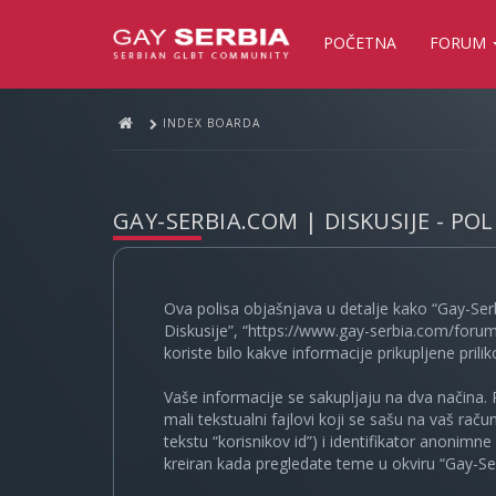
POČETNA
FORUM
INDEX BOARDA
GAY-SERBIA.COM | DISKUSIJE - PO
Ova polisa objašnjava u detalje kako “Gay-Ser
Diskusije”, “https://www.gay-serbia.com/forum
koriste bilo kakve informacije prikupljene prili
Vaše informacije se sakupljaju na dva načina. 
mali tekstualni fajlovi koji se sašu na vaš rač
tekstu “korisnikov id”) i identifikator anonimn
kreiran kada pregledate teme u okviru “Gay-Ser