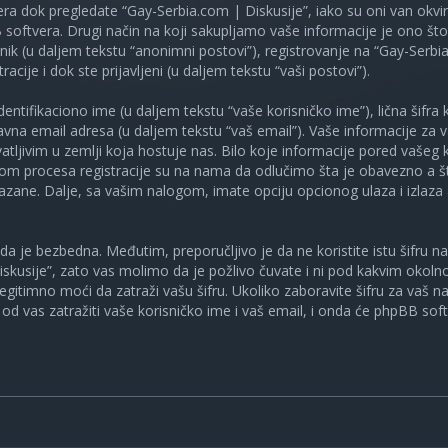
ra dok pregledate “Gay-Serbia.com | Diskusije”, iako su oni van okv
oftvera. Drugi način na koji sakupljamo vaše informacije je ono što v
ik (u daljem tekstu “anonimni postovi”), registrovanje na “Gay-Serbia
racije i dok ste prijavljeni (u daljem tekstu “vaši postovi”).
tifikaciono ime (u daljem tekstu “vaše korisničko ime”), lična šifra ko
spravna email adresa (u daljem tekstu “vaš email”). Vaše informacije za
atljivim u zemlji koja hostuje nas. Bilo koje informacije pored vašeg 
kom procesa registracije su na nama da odlučimo šta je obavezno a št
ikazane. Dalje, sa vašim nalogom, imate opciju opcionog ulaza i izlaz
a je bezbedna. Međutim, preporučljivo je da ne koristite istu šifru na 
skusije”, zato vas molimo da je požlivo čuvate i ni pod kakvim okol
, legitimno moći da zatraži vašu šifru. Ukoliko zaboravite šifru za vaš 
od vas zatražiti vaše korisničko ime i vaš email, i onda će phpBB soft