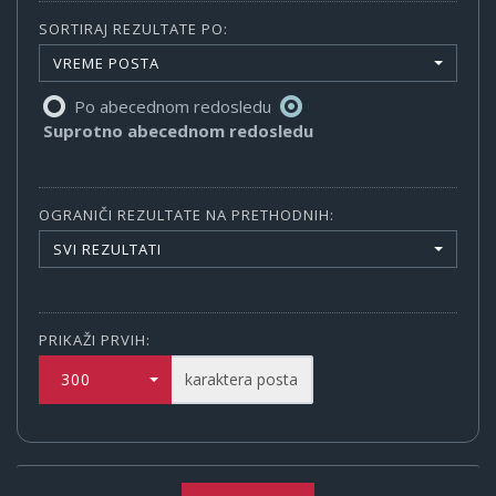
SORTIRAJ REZULTATE PO:
VREME POSTA
Po abecednom redosledu
Suprotno abecednom redosledu
OGRANIČI REZULTATE NA PRETHODNIH:
SVI REZULTATI
PRIKAŽI PRVIH:
300
karaktera posta