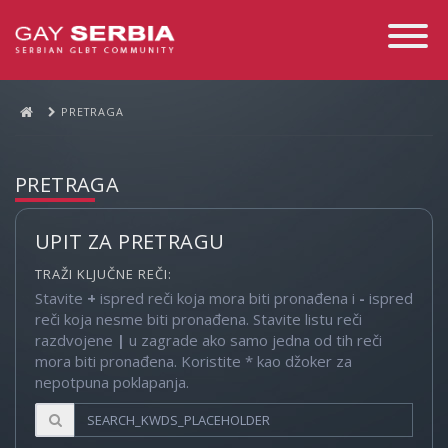
Toggle
Navigati
PRETRAGA
PRETRAGA
UPIT ZA PRETRAGU
TRAŽI KLJUČNE REČI:
Stavite
+
ispred reči koja mora biti pronađena i
-
ispred
reči koja nesme biti pronađena. Stavite listu reči
razdvojene
|
u zagrade ako samo jedna od tih reči
mora biti pronađena. Koristite * kao džoker za
nepotpuna poklapanja.