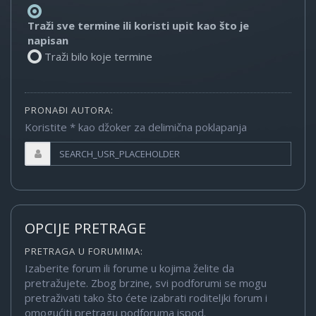
Traži sve termine ili koristi upit kao što je
napisan
Traži bilo koje termine
PRONAĐI AUTORA:
Koristite * kao džoker za delimična poklapanja
OPCIJE PRETRAGE
PRETRAGA U FORUMIMA:
Izaberite forum ili forume u kojima želite da
pretražujete. Zbog brzine, svi podforumi se mogu
pretraživati tako što ćete izabrati roditeljki forum i
omogućiti pretragu podforuma ispod.