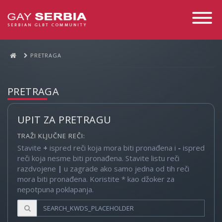
Toggle
Navigati
PRETRAGA
PRETRAGA
UPIT ZA PRETRAGU
TRAŽI KLJUČNE REČI:
Stavite
+
ispred reči koja mora biti pronađena i
-
ispred
reči koja nesme biti pronađena. Stavite listu reči
razdvojene
|
u zagrade ako samo jedna od tih reči
mora biti pronađena. Koristite * kao džoker za
nepotpuna poklapanja.