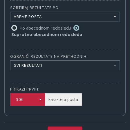
SORTIRAJ REZULTATE PO:
VREME POSTA
Po abecednom redosledu
Suprotno abecednom redosledu
OGRANIČI REZULTATE NA PRETHODNIH:
SVI REZULTATI
PRIKAŽI PRVIH:
300
karaktera posta