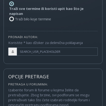
Traži sve termine ili koristi upit kao što je
napisan
Traži bilo koje termine
PRONAĐI AUTORA:
Koristite * kao džoker za delimična poklapanja
OPCIJE PRETRAGE
PRETRAGA U FORUMIMA:
Izaberite forum ili forume u kojima želite da
pretražujete. Zbog brzine, svi podforumi se mogu
pretraživati tako što ćete izabrati roditeljki forum i
omogućiti pretragu podforuma ispod.