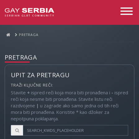
Toggle
Navigati
PRETRAGA
PRETRAGA
UPIT ZA PRETRAGU
TRAŽI KLJUČNE REČI:
Stavite
+
ispred reči koja mora biti pronađena i
-
ispred
reči koja nesme biti pronađena. Stavite listu reči
razdvojene
|
u zagrade ako samo jedna od tih reči
mora biti pronađena. Koristite * kao džoker za
nepotpuna poklapanja.