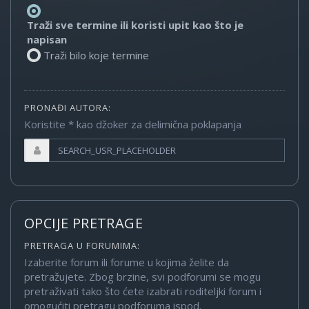
Traži sve termine ili koristi upit kao što je
napisan
Traži bilo koje termine
PRONAĐI AUTORA:
Koristite * kao džoker za delimična poklapanja
OPCIJE PRETRAGE
PRETRAGA U FORUMIMA:
Izaberite forum ili forume u kojima želite da
pretražujete. Zbog brzine, svi podforumi se mogu
pretraživati tako što ćete izabrati roditeljki forum i
omogućiti pretragu podforuma ispod.