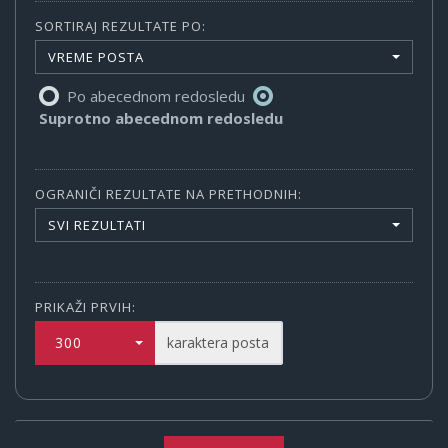
SORTIRAJ REZULTATE PO:
VREME POSTA
Po abecednom redosledu
Suprotno abecednom redosledu
OGRANIČI REZULTATE NA PRETHODNIH:
SVI REZULTATI
PRIKAŽI PRVIH:
300
karaktera posta