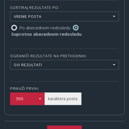
SORTIRAJ REZULTATE PO:
VREME POSTA
Po abecednom redosledu
Suprotno abecednom redosledu
OGRANIČI REZULTATE NA PRETHODNIH:
SVI REZULTATI
PRIKAŽI PRVIH:
300
karaktera posta