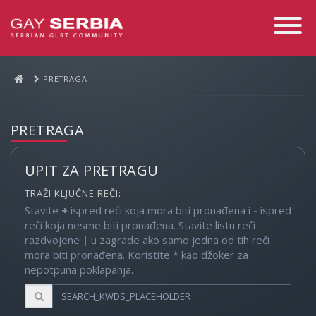
Toggle
Navigati
PRETRAGA
PRETRAGA
UPIT ZA PRETRAGU
TRAŽI KLJUČNE REČI:
Stavite
+
ispred reči koja mora biti pronađena i
-
ispred
reči koja nesme biti pronađena. Stavite listu reči
razdvojene
|
u zagrade ako samo jedna od tih reči
mora biti pronađena. Koristite * kao džoker za
nepotpuna poklapanja.