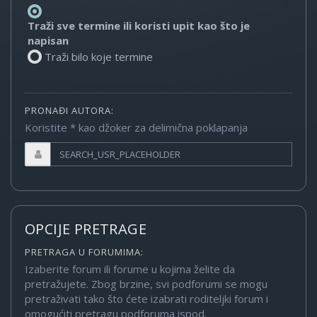
Traži sve termine ili koristi upit kao što je
napisan
Traži bilo koje termine
PRONAĐI AUTORA:
Koristite * kao džoker za delimična poklapanja
OPCIJE PRETRAGE
PRETRAGA U FORUMIMA:
Izaberite forum ili forume u kojima želite da
pretražujete. Zbog brzine, svi podforumi se mogu
pretraživati tako što ćete izabrati roditeljki forum i
omogućiti pretragu podforuma ispod.