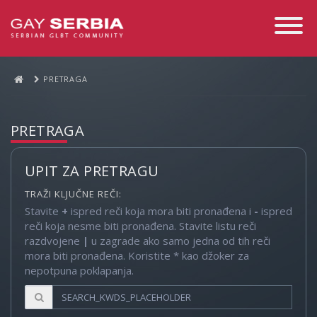
Toggle
Navigati
PRETRAGA
PRETRAGA
UPIT ZA PRETRAGU
TRAŽI KLJUČNE REČI:
Stavite
+
ispred reči koja mora biti pronađena i
-
ispred
reči koja nesme biti pronađena. Stavite listu reči
razdvojene
|
u zagrade ako samo jedna od tih reči
mora biti pronađena. Koristite * kao džoker za
nepotpuna poklapanja.