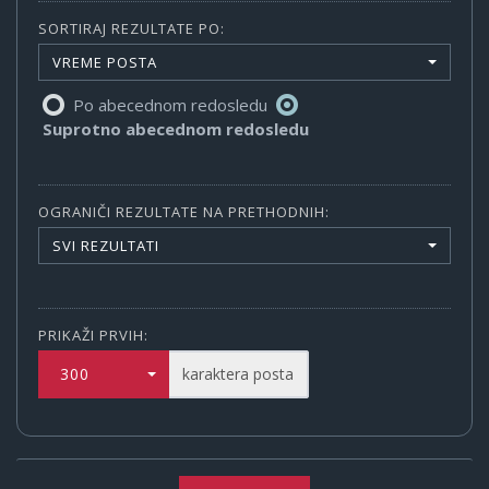
SORTIRAJ REZULTATE PO:
VREME POSTA
Po abecednom redosledu
Suprotno abecednom redosledu
OGRANIČI REZULTATE NA PRETHODNIH:
SVI REZULTATI
PRIKAŽI PRVIH:
300
karaktera posta