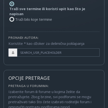
Traži sve termine ili koristi upit kao što je
napisan
Traži bilo koje termine
PRONAĐI AUTORA:
Koristite * kao džoker za delimična poklapanja
OPCIJE PRETRAGE
PRETRAGA U FORUMIMA:
Izaberite forum ili forume u kojima želite da
pretražujete. Zbog brzine, svi podforumi se mogu
pretraživati tako što ćete izabrati roditeljki forum i
omogućiti pretragu podforuma ispod.