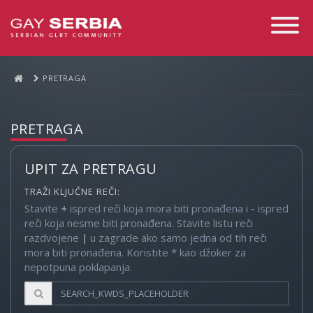
Toggle
Navigati
PRETRAGA
PRETRAGA
UPIT ZA PRETRAGU
TRAŽI KLJUČNE REČI:
Stavite
+
ispred reči koja mora biti pronađena i
-
ispred
reči koja nesme biti pronađena. Stavite listu reči
razdvojene
|
u zagrade ako samo jedna od tih reči
mora biti pronađena. Koristite * kao džoker za
nepotpuna poklapanja.