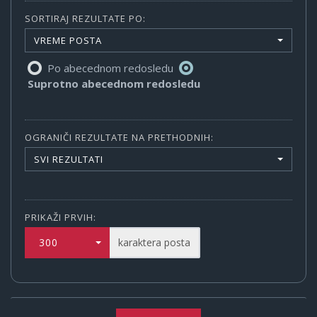
SORTIRAJ REZULTATE PO:
VREME POSTA
Po abecednom redosledu
Suprotno abecednom redosledu
OGRANIČI REZULTATE NA PRETHODNIH:
SVI REZULTATI
PRIKAŽI PRVIH:
300
karaktera posta