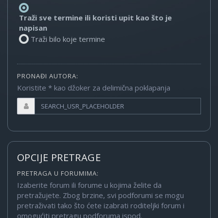
Traži sve termine ili koristi upit kao što je
napisan
Traži bilo koje termine
PRONAĐI AUTORA:
Koristite * kao džoker za delimična poklapanja
OPCIJE PRETRAGE
PRETRAGA U FORUMIMA:
Izaberite forum ili forume u kojima želite da
pretražujete. Zbog brzine, svi podforumi se mogu
pretraživati tako što ćete izabrati roditeljki forum i
omogućiti pretragu podforuma ispod.