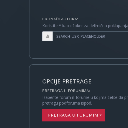
PRONAĐI AUTORA:
Koristite * kao džoker za delimična poklapanj
OPCIJE PRETRAGE
PRETRAGA U FORUMIMA:
Izaberite forum ili forume u kojima želite da p
pretragu podforuma ispod.
PRETRAGA U FORUMIMA