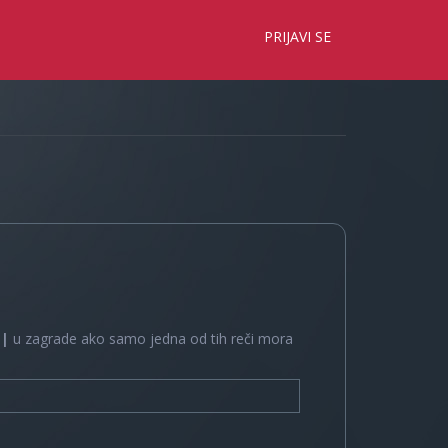
×
PRIJAVI SE
e
|
u zagrade ako samo jedna od tih reči mora