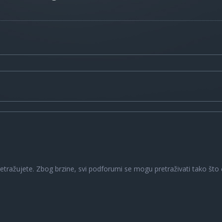
a
retražujete. Zbog brzine, svi podforumi se mogu pretraživati tako što ć