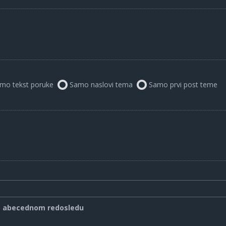
mo tekst poruke
Samo naslovi tema
Samo prvi post teme
o abecednom redosledu