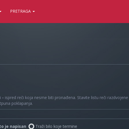
PRETRAGA
 i
-
ispred reči koja nesme biti pronađena. Stavite listu reči razdvojen
otpuna poklapanja.
što je napisan
Traži bilo koje termine