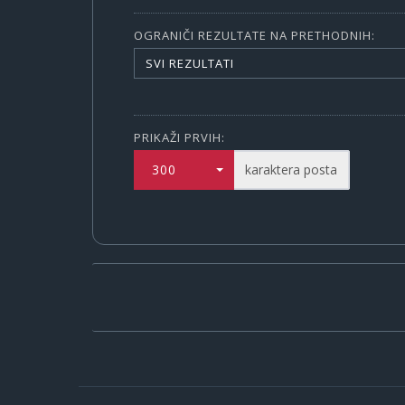
OGRANIČI REZULTATE NA PRETHODNIH:
SVI REZULTATI
PRIKAŽI PRVIH:
300
karaktera posta