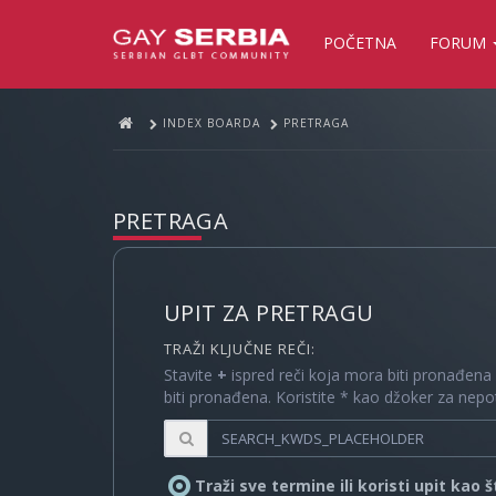
POČETNA
FORUM
INDEX BOARDA
PRETRAGA
PRETRAGA
UPIT ZA PRETRAGU
TRAŽI KLJUČNE REČI:
Stavite
+
ispred reči koja mora biti pronađena
biti pronađena. Koristite * kao džoker za nep
Traži sve termine ili koristi upit kao 