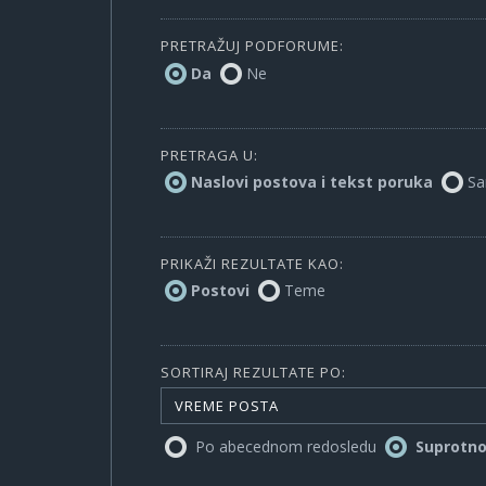
PRETRAŽUJ PODFORUME:
Da
Ne
PRETRAGA U:
Naslovi postova i tekst poruka
Sa
PRIKAŽI REZULTATE KAO:
Postovi
Teme
SORTIRAJ REZULTATE PO:
VREME POSTA
Po abecednom redosledu
Suprotn