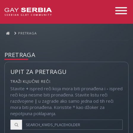
Toggle
Navigati
PRETRAGA
PRETRAGA
UPIT ZA PRETRAGU
TRAŽI KLJUČNE REČI:
Stavite
+
ispred reči koja mora biti pronađena i
-
ispred
reči koja nesme biti pronađena. Stavite listu reči
razdvojene
|
u zagrade ako samo jedna od tih reči
mora biti pronađena. Koristite * kao džoker za
nepotpuna poklapanja.