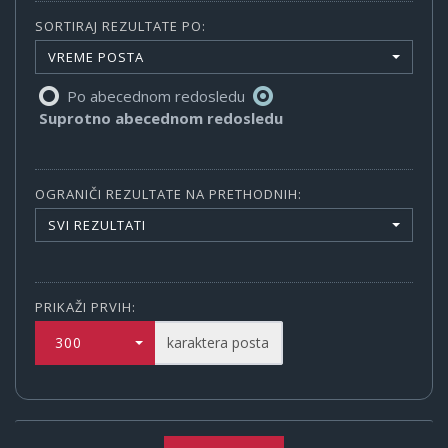
SORTIRAJ REZULTATE PO:
VREME POSTA
Po abecednom redosledu
Suprotno abecednom redosledu
OGRANIČI REZULTATE NA PRETHODNIH:
SVI REZULTATI
PRIKAŽI PRVIH:
300
karaktera posta