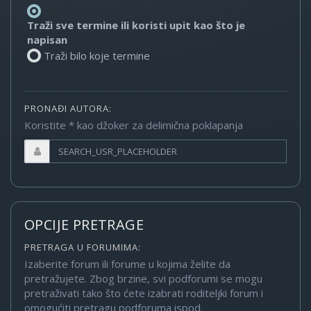
Traži sve termine ili koristi upit kao što je
napisan
Traži bilo koje termine
PRONAĐI AUTORA:
Koristite * kao džoker za delimična poklapanja
OPCIJE PRETRAGE
PRETRAGA U FORUMIMA:
Izaberite forum ili forume u kojima želite da
pretražujete. Zbog brzine, svi podforumi se mogu
pretraživati tako što ćete izabrati roditeljki forum i
omogućiti pretragu podforuma ispod.