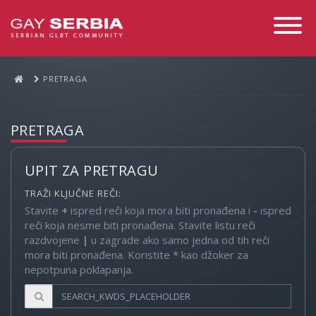
Toggle
Navigati
PRETRAGA
PRETRAGA
UPIT ZA PRETRAGU
TRAŽI KLJUČNE REČI:
Stavite
+
ispred reči koja mora biti pronađena i
-
ispred
reči koja nesme biti pronađena. Stavite listu reči
razdvojene
|
u zagrade ako samo jedna od tih reči
mora biti pronađena. Koristite * kao džoker za
nepotpuna poklapanja.