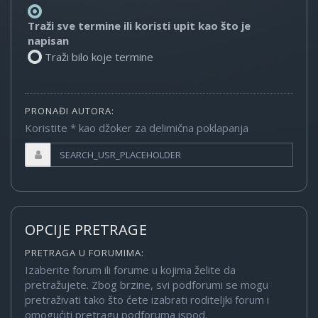
Traži sve termine ili koristi upit kao što je
napisan
Traži bilo koje termine
PRONAĐI AUTORA:
Koristite * kao džoker za delimična poklapanja
OPCIJE PRETRAGE
PRETRAGA U FORUMIMA:
Izaberite forum ili forume u kojima želite da
pretražujete. Zbog brzine, svi podforumi se mogu
pretraživati tako što ćete izabrati roditeljki forum i
omogućiti pretragu podforuma ispod.