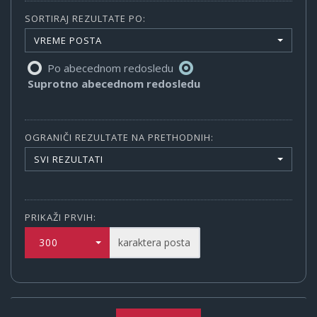
SORTIRAJ REZULTATE PO:
VREME POSTA
Po abecednom redosledu
Suprotno abecednom redosledu
OGRANIČI REZULTATE NA PRETHODNIH:
SVI REZULTATI
PRIKAŽI PRVIH:
300
karaktera posta