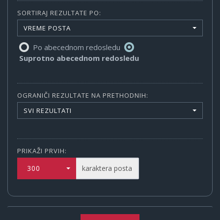
SORTIRAJ REZULTATE PO:
VREME POSTA
Po abecednom redosledu
Suprotno abecednom redosledu
OGRANIČI REZULTATE NA PRETHODNIH:
SVI REZULTATI
PRIKAŽI PRVIH:
300
karaktera posta