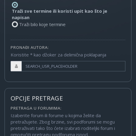
Traži sve termine ili koristi upit kao što je
napisan
Traži bilo koje termine
PRONAĐI AUTORA:
Koristite * kao džoker za delimična poklapanja
OPCIJE PRETRAGE
PRETRAGA U FORUMIMA:
Izaberite forum ili forume u kojima želite da
pretražujete. Zbog brzine, svi podforumi se mogu
pretraživati tako što ćete izabrati roditeljki forum i
omogućiti pretragu podforuma ispod.