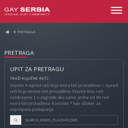
Toggle
Navigati
PRETRAGA
PRETRAGA
UPIT ZA PRETRAGU
TRAŽI KLJUČNE REČI:
Stavite
+
ispred reči koja mora biti pronađena i
-
ispred
reči koja nesme biti pronađena. Stavite listu reči
razdvojene
|
u zagrade ako samo jedna od tih reči
mora biti pronađena. Koristite * kao džoker za
nepotpuna poklapanja.