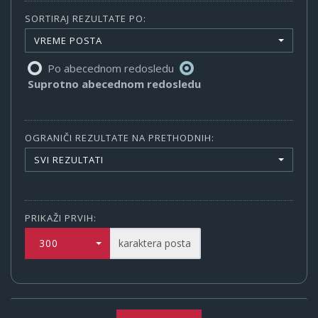
SORTIRAJ REZULTATE PO:
VREME POSTA
Po abecednom redosledu
Suprotno abecednom redosledu
OGRANIČI REZULTATE NA PRETHODNIH:
SVI REZULTATI
PRIKAŽI PRVIH:
300
karaktera posta