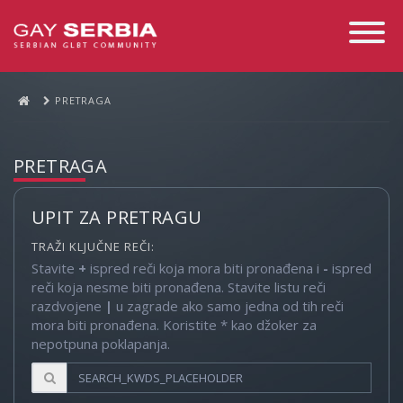
Toggle
Navigati
PRETRAGA
PRETRAGA
UPIT ZA PRETRAGU
TRAŽI KLJUČNE REČI:
Stavite
+
ispred reči koja mora biti pronađena i
-
ispred
reči koja nesme biti pronađena. Stavite listu reči
razdvojene
|
u zagrade ako samo jedna od tih reči
mora biti pronađena. Koristite * kao džoker za
nepotpuna poklapanja.