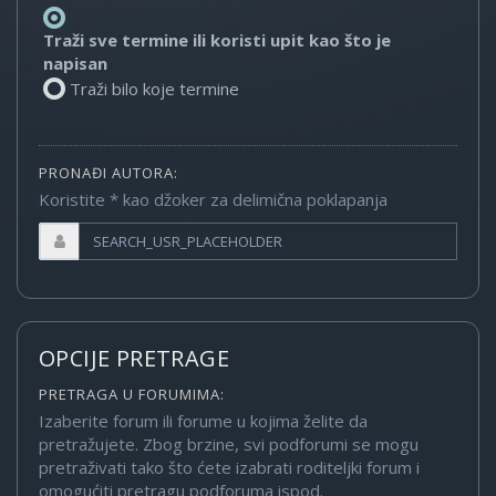
Traži sve termine ili koristi upit kao što je
napisan
Traži bilo koje termine
PRONAĐI AUTORA:
Koristite * kao džoker za delimična poklapanja
OPCIJE PRETRAGE
PRETRAGA U FORUMIMA:
Izaberite forum ili forume u kojima želite da
pretražujete. Zbog brzine, svi podforumi se mogu
pretraživati tako što ćete izabrati roditeljki forum i
omogućiti pretragu podforuma ispod.