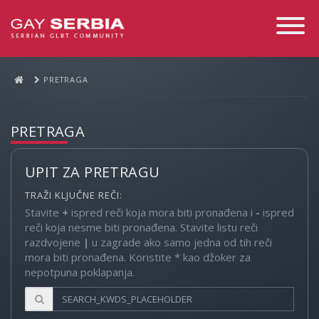
Toggle
Navigati
PRETRAGA
PRETRAGA
UPIT ZA PRETRAGU
TRAŽI KLJUČNE REČI:
Stavite
+
ispred reči koja mora biti pronađena i
-
ispred
reči koja nesme biti pronađena. Stavite listu reči
razdvojene
|
u zagrade ako samo jedna od tih reči
mora biti pronađena. Koristite * kao džoker za
nepotpuna poklapanja.