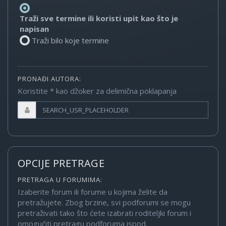
Traži sve termine ili koristi upit kao što je
napisan
Traži bilo koje termine
PRONAĐI AUTORA:
Koristite * kao džoker za delimična poklapanja
OPCIJE PRETRAGE
PRETRAGA U FORUMIMA:
Izaberite forum ili forume u kojima želite da
pretražujete. Zbog brzine, svi podforumi se mogu
pretraživati tako što ćete izabrati roditeljki forum i
omogućiti pretragu podforuma ispod.