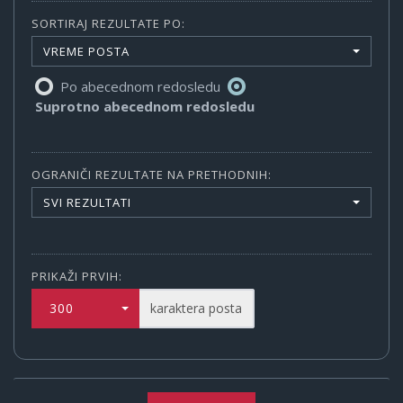
SORTIRAJ REZULTATE PO:
VREME POSTA
Po abecednom redosledu
Suprotno abecednom redosledu
OGRANIČI REZULTATE NA PRETHODNIH:
SVI REZULTATI
PRIKAŽI PRVIH:
300
karaktera posta