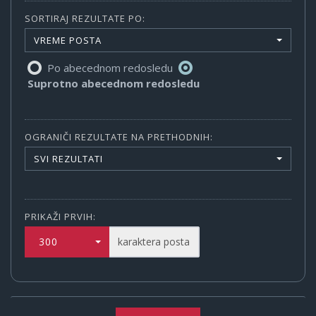
SORTIRAJ REZULTATE PO:
VREME POSTA
Po abecednom redosledu
Suprotno abecednom redosledu
OGRANIČI REZULTATE NA PRETHODNIH:
SVI REZULTATI
PRIKAŽI PRVIH:
300
karaktera posta