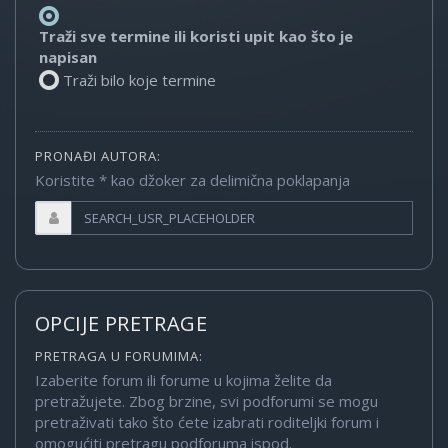
Traži sve termine ili koristi upit kao što je
napisan
Traži bilo koje termine
PRONAĐI AUTORA:
Koristite * kao džoker za delimična poklapanja
OPCIJE PRETRAGE
PRETRAGA U FORUMIMA:
Izaberite forum ili forume u kojima želite da
pretražujete. Zbog brzine, svi podforumi se mogu
pretraživati tako što ćete izabrati roditeljki forum i
omogućiti pretragu podforuma ispod.