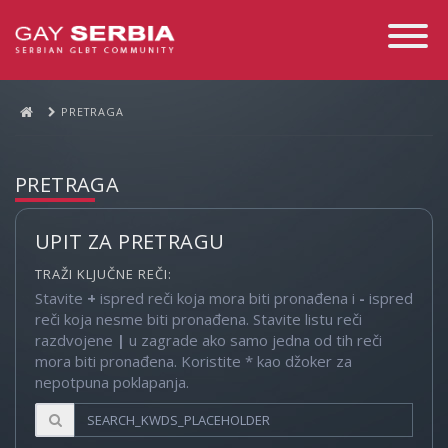
Toggle
Navigati
PRETRAGA
PRETRAGA
UPIT ZA PRETRAGU
TRAŽI KLJUČNE REČI:
Stavite
+
ispred reči koja mora biti pronađena i
-
ispred
reči koja nesme biti pronađena. Stavite listu reči
razdvojene
|
u zagrade ako samo jedna od tih reči
mora biti pronađena. Koristite * kao džoker za
nepotpuna poklapanja.