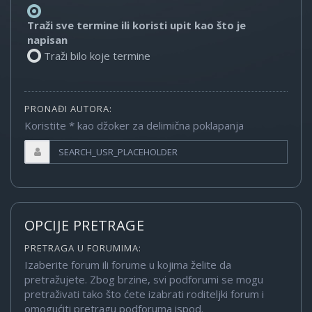
Traži sve termine ili koristi upit kao što je
napisan
Traži bilo koje termine
PRONAĐI AUTORA:
Koristite * kao džoker za delimična poklapanja
OPCIJE PRETRAGE
PRETRAGA U FORUMIMA:
Izaberite forum ili forume u kojima želite da
pretražujete. Zbog brzine, svi podforumi se mogu
pretraživati tako što ćete izabrati roditeljki forum i
omogućiti pretragu podforuma ispod.