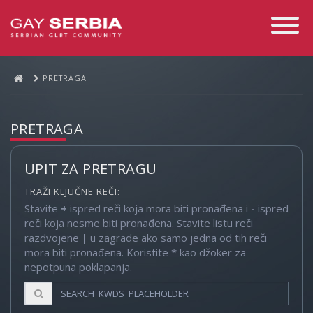
Toggle
Navigati
PRETRAGA
PRETRAGA
UPIT ZA PRETRAGU
TRAŽI KLJUČNE REČI:
Stavite
+
ispred reči koja mora biti pronađena i
-
ispred
reči koja nesme biti pronađena. Stavite listu reči
razdvojene
|
u zagrade ako samo jedna od tih reči
mora biti pronađena. Koristite * kao džoker za
nepotpuna poklapanja.