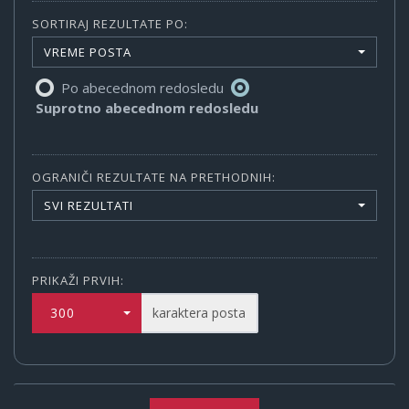
SORTIRAJ REZULTATE PO:
VREME POSTA
Po abecednom redosledu
Suprotno abecednom redosledu
OGRANIČI REZULTATE NA PRETHODNIH:
SVI REZULTATI
PRIKAŽI PRVIH:
300
karaktera posta