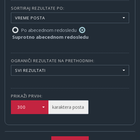
SORTIRAJ REZULTATE PO:
VREME POSTA
Po abecednom redosledu
Suprotno abecednom redosledu
OGRANIČI REZULTATE NA PRETHODNIH:
SVI REZULTATI
PRIKAŽI PRVIH:
300
karaktera posta