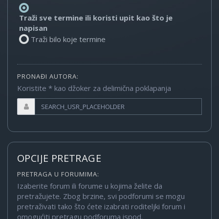
Traži sve termine ili koristi upit kao što je
napisan
Traži bilo koje termine
PRONAĐI AUTORA:
Koristite * kao džoker za delimična poklapanja
OPCIJE PRETRAGE
PRETRAGA U FORUMIMA:
Izaberite forum ili forume u kojima želite da
pretražujete. Zbog brzine, svi podforumi se mogu
pretraživati tako što ćete izabrati roditeljki forum i
omogućiti pretragu podforuma ispod.