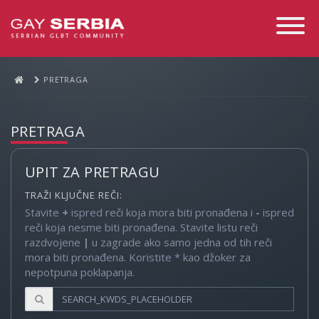
Toggle
Navigati
PRETRAGA
PRETRAGA
UPIT ZA PRETRAGU
TRAŽI KLJUČNE REČI:
Stavite
+
ispred reči koja mora biti pronađena i
-
ispred
reči koja nesme biti pronađena. Stavite listu reči
razdvojene
|
u zagrade ako samo jedna od tih reči
mora biti pronađena. Koristite * kao džoker za
nepotpuna poklapanja.