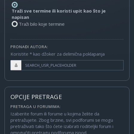
Traži sve termine ili koristi upit kao što je
napisan
Traži bilo koje termine
PRONAĐI AUTORA:
Koristite * kao džoker za delimična poklapanja
OPCIJE PRETRAGE
PRETRAGA U FORUMIMA:
Izaberite forum ili forume u kojima želite da
pretražujete. Zbog brzine, svi podforumi se mogu
pretraživati tako što ćete izabrati roditeljki forum i
omogućiti pretragu podforuma ispod.