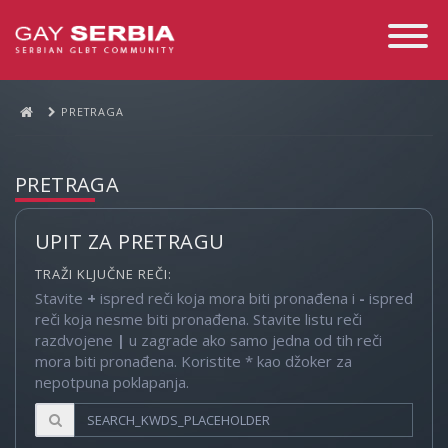
Toggle
Navigati
PRETRAGA
PRETRAGA
UPIT ZA PRETRAGU
TRAŽI KLJUČNE REČI:
Stavite
+
ispred reči koja mora biti pronađena i
-
ispred
reči koja nesme biti pronađena. Stavite listu reči
razdvojene
|
u zagrade ako samo jedna od tih reči
mora biti pronađena. Koristite * kao džoker za
nepotpuna poklapanja.