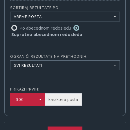
SORTIRAJ REZULTATE PO:
VREME POSTA
Po abecednom redosledu
Suprotno abecednom redosledu
OGRANIČI REZULTATE NA PRETHODNIH:
SVI REZULTATI
PRIKAŽI PRVIH:
300
karaktera posta