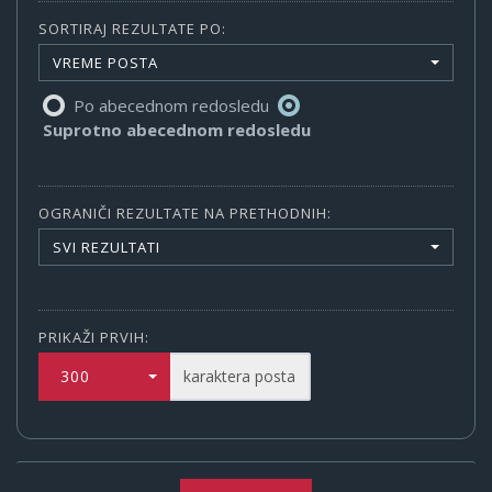
SORTIRAJ REZULTATE PO:
VREME POSTA
Po abecednom redosledu
Suprotno abecednom redosledu
OGRANIČI REZULTATE NA PRETHODNIH:
SVI REZULTATI
PRIKAŽI PRVIH:
300
karaktera posta