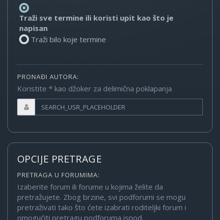
Traži sve termine ili koristi upit kao što je
napisan
Traži bilo koje termine
PRONAĐI AUTORA:
Koristite * kao džoker za delimična poklapanja
OPCIJE PRETRAGE
PRETRAGA U FORUMIMA:
Izaberite forum ili forume u kojima želite da
pretražujete. Zbog brzine, svi podforumi se mogu
pretraživati tako što ćete izabrati roditeljki forum i
omogućiti pretragu podforuma ispod.