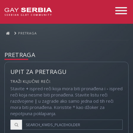
Toggle
Navigati
PRETRAGA
PRETRAGA
UPIT ZA PRETRAGU
TRAŽI KLJUČNE REČI:
Stavite
+
ispred reči koja mora biti pronađena i
-
ispred
reči koja nesme biti pronađena. Stavite listu reči
razdvojene
|
u zagrade ako samo jedna od tih reči
mora biti pronađena. Koristite * kao džoker za
nepotpuna poklapanja.