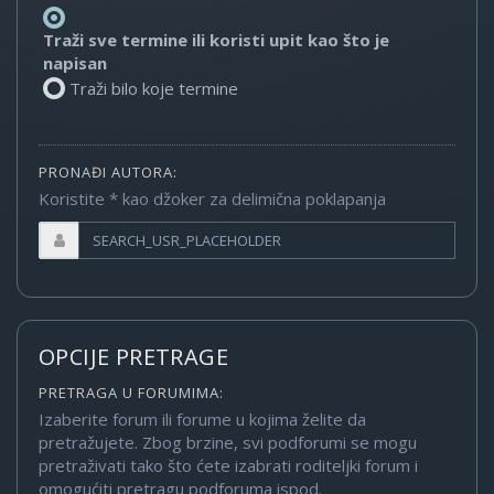
Traži sve termine ili koristi upit kao što je
napisan
Traži bilo koje termine
PRONAĐI AUTORA:
Koristite * kao džoker za delimična poklapanja
OPCIJE PRETRAGE
PRETRAGA U FORUMIMA:
Izaberite forum ili forume u kojima želite da
pretražujete. Zbog brzine, svi podforumi se mogu
pretraživati tako što ćete izabrati roditeljki forum i
omogućiti pretragu podforuma ispod.