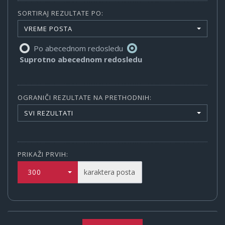
SORTIRAJ REZULTATE PO:
VREME POSTA
Po abecednom redosledu
Suprotno abecednom redosledu
OGRANIČI REZULTATE NA PRETHODNIH:
SVI REZULTATI
PRIKAŽI PRVIH:
300
karaktera posta