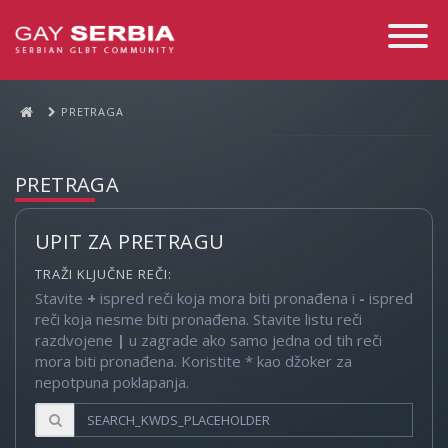
Toggle
Navigati
PRETRAGA
PRETRAGA
UPIT ZA PRETRAGU
TRAŽI KLJUČNE REČI:
Stavite
+
ispred reči koja mora biti pronađena i
-
ispred
reči koja nesme biti pronađena. Stavite listu reči
razdvojene
|
u zagrade ako samo jedna od tih reči
mora biti pronađena. Koristite * kao džoker za
nepotpuna poklapanja.