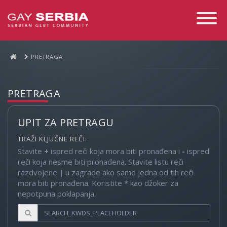
Toggle
Navigati
PRETRAGA
PRETRAGA
UPIT ZA PRETRAGU
TRAŽI KLJUČNE REČI:
Stavite
+
ispred reči koja mora biti pronađena i
-
ispred
reči koja nesme biti pronađena. Stavite listu reči
razdvojene
|
u zagrade ako samo jedna od tih reči
mora biti pronađena. Koristite * kao džoker za
nepotpuna poklapanja.