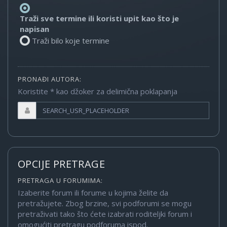
Traži sve termine ili koristi upit kao što je
napisan
Traži bilo koje termine
PRONAĐI AUTORA:
Koristite * kao džoker za delimična poklapanja
OPCIJE PRETRAGE
PRETRAGA U FORUMIMA:
Izaberite forum ili forume u kojima želite da
pretražujete. Zbog brzine, svi podforumi se mogu
pretraživati tako što ćete izabrati roditeljki forum i
omogućiti pretragu podforuma ispod.