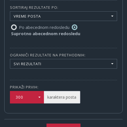
SORTIRAJ REZULTATE PO:
VREME POSTA
Po abecednom redosledu
Suprotno abecednom redosledu
OGRANIČI REZULTATE NA PRETHODNIH:
SVI REZULTATI
PRIKAŽI PRVIH:
300
karaktera posta