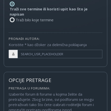
Traži sve termine ili koristi upit kao što je
napisan
Traži bilo koje termine
PRONAĐI AUTORA:
Koristite * kao džoker za delimična poklapanja
OPCIJE PRETRAGE
PRETRAGA U FORUMIMA:
Izaberite forum ili forume u kojima želite da
pretražujete. Zbog brzine, svi podforumi se mogu
pretraživati tako što ćete izabrati roditeljki forum i
omogućiti pretragu podforuma ispod.