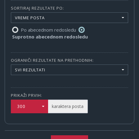
SORTIRAJ REZULTATE PO:
VREME POSTA
Po abecednom redosledu
Suprotno abecednom redosledu
OGRANIČI REZULTATE NA PRETHODNIH:
SVI REZULTATI
PRIKAŽI PRVIH:
300
karaktera posta