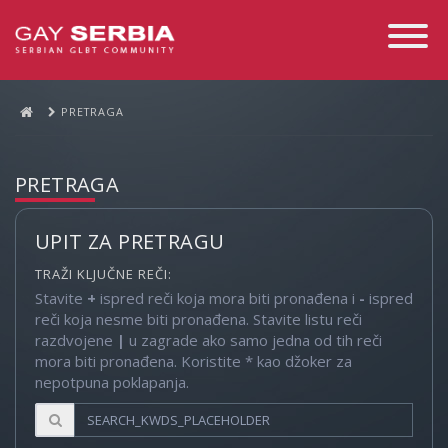
Toggle
Navigati
PRETRAGA
PRETRAGA
UPIT ZA PRETRAGU
TRAŽI KLJUČNE REČI:
Stavite
+
ispred reči koja mora biti pronađena i
-
ispred
reči koja nesme biti pronađena. Stavite listu reči
razdvojene
|
u zagrade ako samo jedna od tih reči
mora biti pronađena. Koristite * kao džoker za
nepotpuna poklapanja.