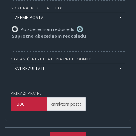
SORTIRAJ REZULTATE PO:
VREME POSTA
Po abecednom redosledu
Suprotno abecednom redosledu
OGRANIČI REZULTATE NA PRETHODNIH:
SVI REZULTATI
PRIKAŽI PRVIH:
300
karaktera posta