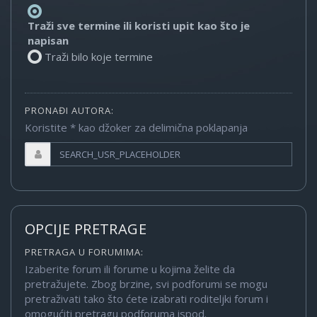
Traži sve termine ili koristi upit kao što je
napisan
Traži bilo koje termine
PRONAĐI AUTORA:
Koristite * kao džoker za delimična poklapanja
OPCIJE PRETRAGE
PRETRAGA U FORUMIMA:
Izaberite forum ili forume u kojima želite da
pretražujete. Zbog brzine, svi podforumi se mogu
pretraživati tako što ćete izabrati roditeljki forum i
omogućiti pretragu podforuma ispod.