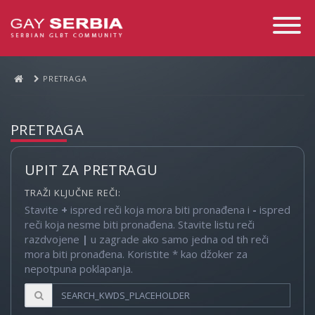
Toggle
Navigati
PRETRAGA
PRETRAGA
UPIT ZA PRETRAGU
TRAŽI KLJUČNE REČI:
Stavite
+
ispred reči koja mora biti pronađena i
-
ispred
reči koja nesme biti pronađena. Stavite listu reči
razdvojene
|
u zagrade ako samo jedna od tih reči
mora biti pronađena. Koristite * kao džoker za
nepotpuna poklapanja.