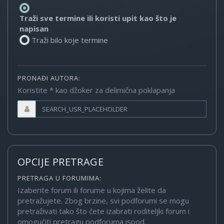
Traži sve termine ili koristi upit kao što je
napisan
Traži bilo koje termine
PRONAĐI AUTORA:
Koristite * kao džoker za delimična poklapanja
OPCIJE PRETRAGE
PRETRAGA U FORUMIMA:
Izaberite forum ili forume u kojima želite da
pretražujete. Zbog brzine, svi podforumi se mogu
pretraživati tako što ćete izabrati roditeljki forum i
omogućiti pretragu podforuma ispod.