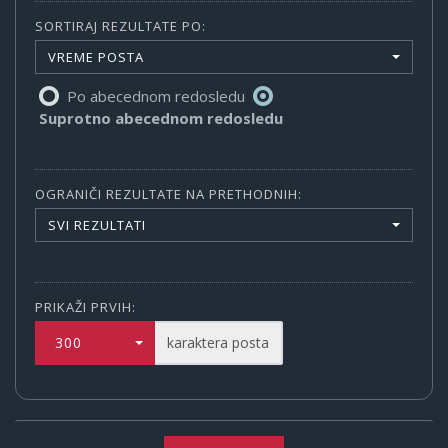
SORTIRAJ REZULTATE PO:
VREME POSTA
Po abecednom redosledu
Suprotno abecednom redosledu
OGRANIČI REZULTATE NA PRETHODNIH:
SVI REZULTATI
PRIKAŽI PRVIH:
300
karaktera posta