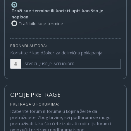
Traži sve termine ili koristi upit kao što je
napisan
Traži bilo koje termine
PRONAĐI AUTORA:
Koristite * kao džoker za delimična poklapanja
OPCIJE PRETRAGE
PRETRAGA U FORUMIMA:
Izaberite forum ili forume u kojima želite da
pretražujete. Zbog brzine, svi podforumi se mogu
pretraživati tako što ćete izabrati roditeljki forum i
omogućiti pretragu podforuma ispod.