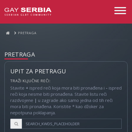
Toggle
Navigati
PRETRAGA
PRETRAGA
UPIT ZA PRETRAGU
TRAŽI KLJUČNE REČI:
Stavite
+
ispred reči koja mora biti pronađena i
-
ispred
reči koja nesme biti pronađena. Stavite listu reči
razdvojene
|
u zagrade ako samo jedna od tih reči
mora biti pronađena. Koristite * kao džoker za
nepotpuna poklapanja.