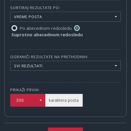
SORTIRAJ REZULTATE PO:
VREME POSTA
Po abecednom redosledu
Suprotno abecednom redosledu
OGRANIČI REZULTATE NA PRETHODNIH:
SVI REZULTATI
PRIKAŽI PRVIH:
300
karaktera posta