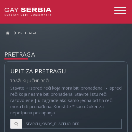
Toggle
Navigati
PRETRAGA
PRETRAGA
UPIT ZA PRETRAGU
TRAŽI KLJUČNE REČI:
Stavite
+
ispred reči koja mora biti pronađena i
-
ispred
reči koja nesme biti pronađena. Stavite listu reči
razdvojene
|
u zagrade ako samo jedna od tih reči
mora biti pronađena. Koristite * kao džoker za
nepotpuna poklapanja.