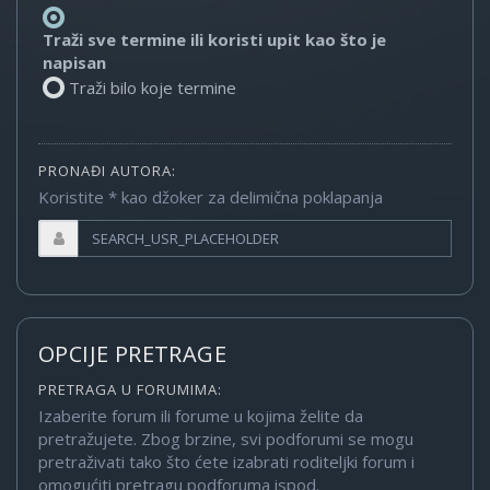
Traži sve termine ili koristi upit kao što je
napisan
Traži bilo koje termine
PRONAĐI AUTORA:
Koristite * kao džoker za delimična poklapanja
OPCIJE PRETRAGE
PRETRAGA U FORUMIMA:
Izaberite forum ili forume u kojima želite da
pretražujete. Zbog brzine, svi podforumi se mogu
pretraživati tako što ćete izabrati roditeljki forum i
omogućiti pretragu podforuma ispod.