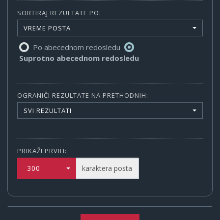
SORTIRAJ REZULTATE PO:
VREME POSTA
Po abecednom redosledu
Suprotno abecednom redosledu
OGRANIČI REZULTATE NA PRETHODNIH:
SVI REZULTATI
PRIKAŽI PRVIH:
300
karaktera posta