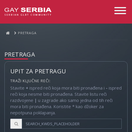
Toggle
Navigati
PRETRAGA
PRETRAGA
UPIT ZA PRETRAGU
TRAŽI KLJUČNE REČI:
Stavite
+
ispred reči koja mora biti pronađena i
-
ispred
reči koja nesme biti pronađena. Stavite listu reči
razdvojene
|
u zagrade ako samo jedna od tih reči
mora biti pronađena. Koristite * kao džoker za
nepotpuna poklapanja.