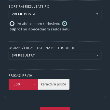
SORTIRAJ REZULTATE PO:
VREME POSTA
Po abecednom redosledu
Suprotno abecednom redosledu
OGRANIČI REZULTATE NA PRETHODNIH:
SVI REZULTATI
PRIKAŽI PRVIH:
300
karaktera posta