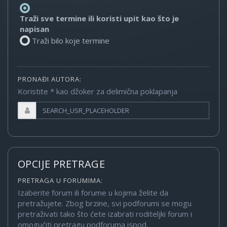
Traži sve termine ili koristi upit kao što je
napisan
Traži bilo koje termine
PRONAĐI AUTORA:
Koristite * kao džoker za delimična poklapanja
OPCIJE PRETRAGE
PRETRAGA U FORUMIMA:
Izaberite forum ili forume u kojima želite da
pretražujete. Zbog brzine, svi podforumi se mogu
pretraživati tako što ćete izabrati roditeljki forum i
omogućiti pretragu podforuma ispod.