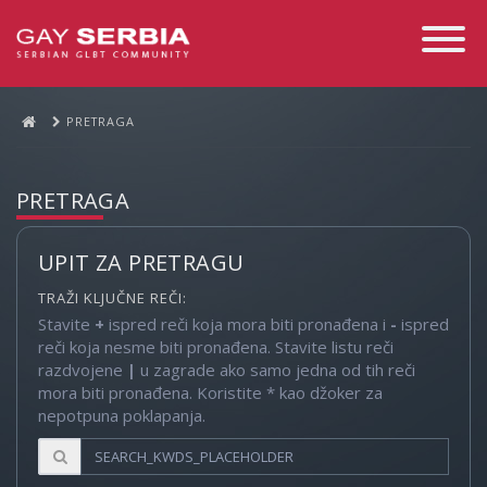
Toggle
Navigati
PRETRAGA
PRETRAGA
UPIT ZA PRETRAGU
TRAŽI KLJUČNE REČI:
Stavite
+
ispred reči koja mora biti pronađena i
-
ispred
reči koja nesme biti pronađena. Stavite listu reči
razdvojene
|
u zagrade ako samo jedna od tih reči
mora biti pronađena. Koristite * kao džoker za
nepotpuna poklapanja.