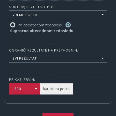
SORTIRAJ REZULTATE PO:
VREME POSTA
Po abecednom redosledu
Suprotno abecednom redosledu
OGRANIČI REZULTATE NA PRETHODNIH:
SVI REZULTATI
PRIKAŽI PRVIH:
300
karaktera posta