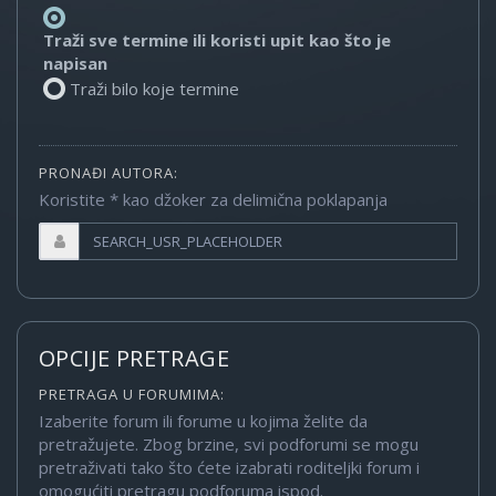
Traži sve termine ili koristi upit kao što je
napisan
Traži bilo koje termine
PRONAĐI AUTORA:
Koristite * kao džoker za delimična poklapanja
OPCIJE PRETRAGE
PRETRAGA U FORUMIMA:
Izaberite forum ili forume u kojima želite da
pretražujete. Zbog brzine, svi podforumi se mogu
pretraživati tako što ćete izabrati roditeljki forum i
omogućiti pretragu podforuma ispod.