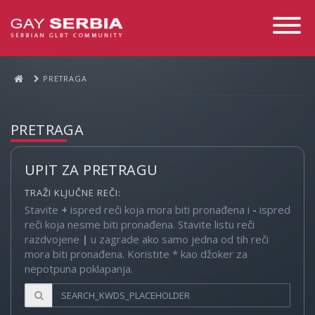
Toggle
Navigati
PRETRAGA
PRETRAGA
UPIT ZA PRETRAGU
TRAŽI KLJUČNE REČI:
Stavite
+
ispred reči koja mora biti pronađena i
-
ispred
reči koja nesme biti pronađena. Stavite listu reči
razdvojene
|
u zagrade ako samo jedna od tih reči
mora biti pronađena. Koristite * kao džoker za
nepotpuna poklapanja.