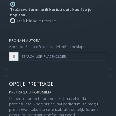
Traži sve termine ili koristi upit kao što je
napisan
Traži bilo koje termine
PRONAĐI AUTORA:
Koristite * kao džoker za delimična poklapanja
OPCIJE PRETRAGE
PRETRAGA U FORUMIMA:
Izaberite forum ili forume u kojima želite da
pretražujete. Zbog brzine, svi podforumi se mogu
pretraživati tako što ćete izabrati roditeljki forum i
omogućiti pretragu podforuma ispod.