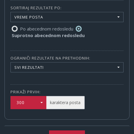
SORTIRAJ REZULTATE PO:
VREME POSTA
Po abecednom redosledu
Suprotno abecednom redosledu
OGRANIČI REZULTATE NA PRETHODNIH:
SVI REZULTATI
PRIKAŽI PRVIH:
300
karaktera posta