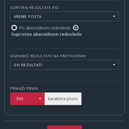
SORTIRAJ REZULTATE PO:
VREME POSTA
Po abecednom redosledu
Suprotno abecednom redosledu
OGRANIČI REZULTATE NA PRETHODNIH:
SVI REZULTATI
PRIKAŽI PRVIH:
300
karaktera posta