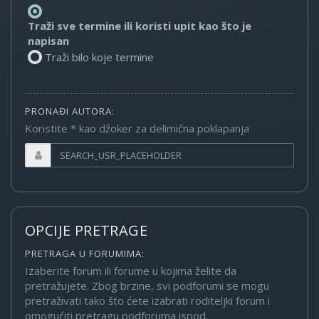
Traži sve termine ili koristi upit kao što je
napisan
Traži bilo koje termine
PRONAĐI AUTORA:
Koristite * kao džoker za delimična poklapanja
OPCIJE PRETRAGE
PRETRAGA U FORUMIMA:
Izaberite forum ili forume u kojima želite da
pretražujete. Zbog brzine, svi podforumi se mogu
pretraživati tako što ćete izabrati roditeljki forum i
omogućiti pretragu podforuma ispod.