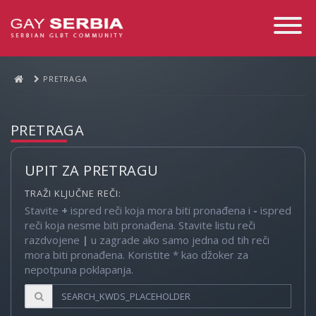
Toggle
Navigati
PRETRAGA
PRETRAGA
UPIT ZA PRETRAGU
TRAŽI KLJUČNE REČI:
Stavite
+
ispred reči koja mora biti pronađena i
-
ispred
reči koja nesme biti pronađena. Stavite listu reči
razdvojene
|
u zagrade ako samo jedna od tih reči
mora biti pronađena. Koristite * kao džoker za
nepotpuna poklapanja.