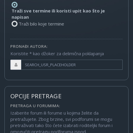
Traži sve termine ili koristi upit kao što je
napisan
Traži bilo koje termine
PRONAĐI AUTORA:
Koristite * kao džoker za delimična poklapanja
OPCIJE PRETRAGE
PRETRAGA U FORUMIMA:
Izaberite forum ili forume u kojima želite da
pretražujete. Zbog brzine, svi podforumi se mogu
pretraživati tako što ćete izabrati roditeljki forum i
omogućiti pretragu podforuma ispod.