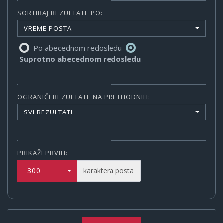
SORTIRAJ REZULTATE PO:
VREME POSTA
Po abecednom redosledu
Suprotno abecednom redosledu
OGRANIČI REZULTATE NA PRETHODNIH:
SVI REZULTATI
PRIKAŽI PRVIH:
300
karaktera posta