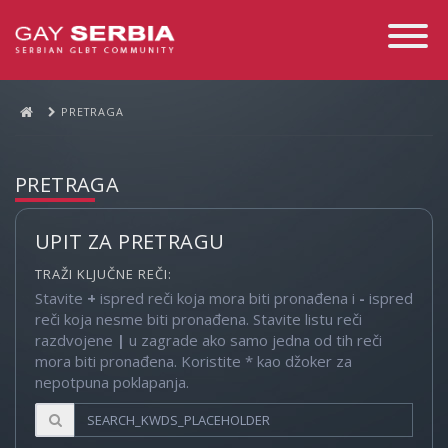
Toggle
Navigati
PRETRAGA
PRETRAGA
UPIT ZA PRETRAGU
TRAŽI KLJUČNE REČI:
Stavite
+
ispred reči koja mora biti pronađena i
-
ispred
reči koja nesme biti pronađena. Stavite listu reči
razdvojene
|
u zagrade ako samo jedna od tih reči
mora biti pronađena. Koristite * kao džoker za
nepotpuna poklapanja.