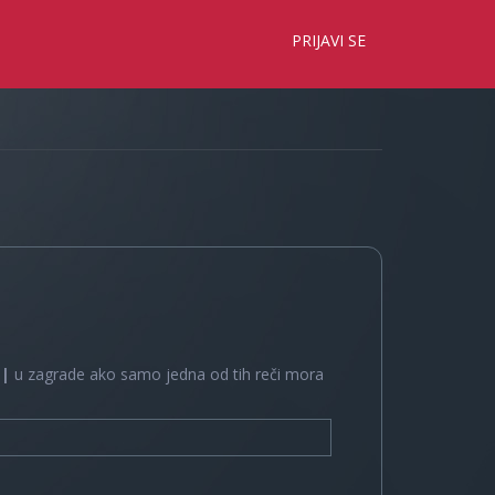
×
PRIJAVI SE
e
|
u zagrade ako samo jedna od tih reči mora