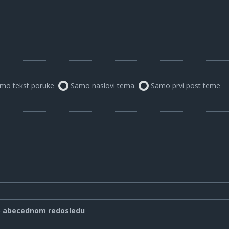
mo tekst poruke
Samo naslovi tema
Samo prvi post teme
o abecednom redosledu