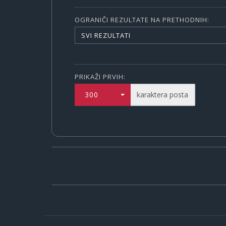
OGRANIČI REZULTATE NA PRETHODNIH:
SVI REZULTATI
PRIKAŽI PRVIH:
300
karaktera posta