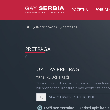
POČETNA
FORUM
INDEX BOARDA
PRETRAGA
PRETRAGA
UPIT ZA PRETRAGU
TRAŽI KLJUČNE REČI:
Stavite
+
ispred reči koja mora biti pronađena
biti pronađena. Koristite * kao džoker za nep
Traži sve termine ili koristi upit kao 