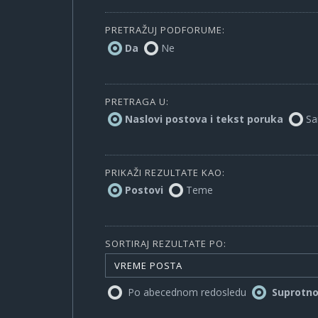
PRETRAŽUJ PODFORUME:
Da
Ne
PRETRAGA U:
Naslovi postova i tekst poruka
Sa
PRIKAŽI REZULTATE KAO:
Postovi
Teme
SORTIRAJ REZULTATE PO:
VREME POSTA
Po abecednom redosledu
Suprotn