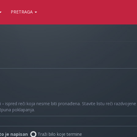
PRETRAGA
 i
-
ispred reči koja nesme biti pronađena. Stavite listu reči razdvojen
otpuna poklapanja.
što je napisan
Traži bilo koje termine