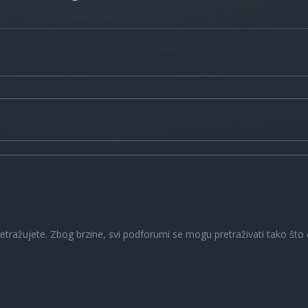
a
retražujete. Zbog brzine, svi podforumi se mogu pretraživati tako što ć