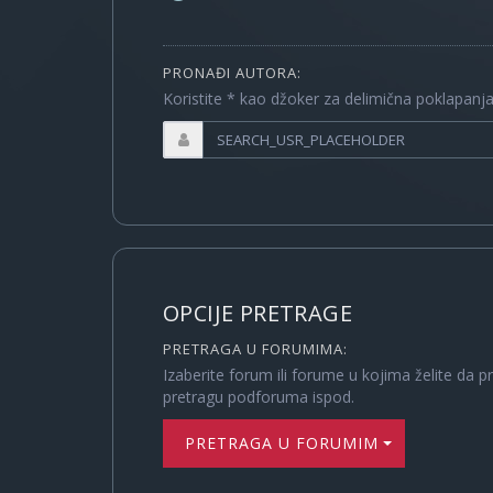
PRONAĐI AUTORA:
Koristite * kao džoker za delimična poklapanj
OPCIJE PRETRAGE
PRETRAGA U FORUMIMA:
Izaberite forum ili forume u kojima želite da p
pretragu podforuma ispod.
PRETRAGA U FORUMIMA