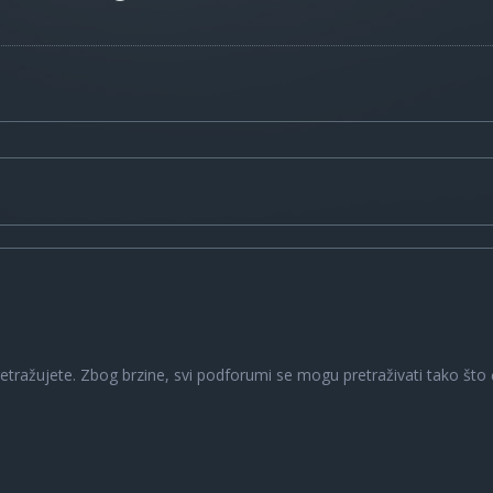
a
retražujete. Zbog brzine, svi podforumi se mogu pretraživati tako što ć