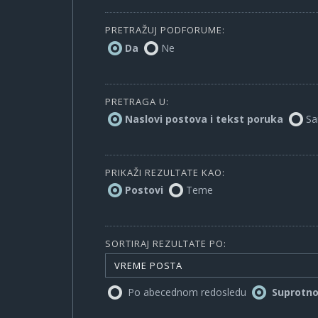
PRETRAŽUJ PODFORUME:
Da
Ne
PRETRAGA U:
Naslovi postova i tekst poruka
Sa
PRIKAŽI REZULTATE KAO:
Postovi
Teme
SORTIRAJ REZULTATE PO:
VREME POSTA
Po abecednom redosledu
Suprotn