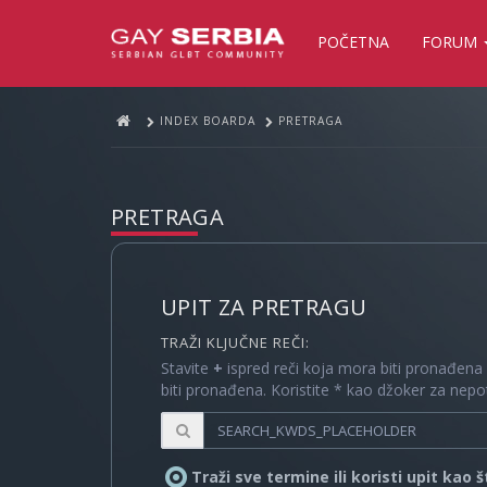
POČETNA
FORUM
INDEX BOARDA
PRETRAGA
PRETRAGA
UPIT ZA PRETRAGU
TRAŽI KLJUČNE REČI:
Stavite
+
ispred reči koja mora biti pronađena
biti pronađena. Koristite * kao džoker za nep
Traži sve termine ili koristi upit kao 