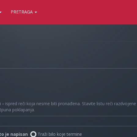
PRETRAGA
 i
-
ispred reči koja nesme biti pronađena. Stavite listu reči razdvojen
otpuna poklapanja.
što je napisan
Traži bilo koje termine