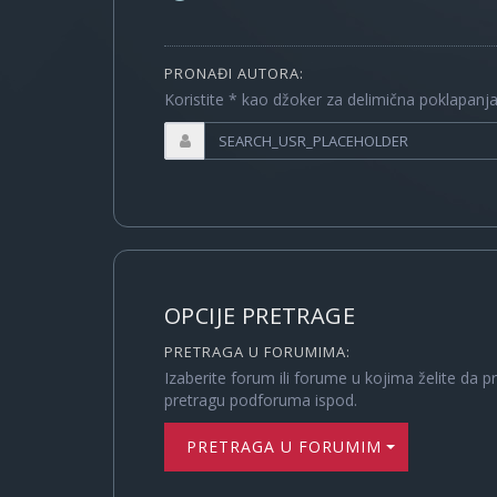
PRONAĐI AUTORA:
Koristite * kao džoker za delimična poklapanj
OPCIJE PRETRAGE
PRETRAGA U FORUMIMA:
Izaberite forum ili forume u kojima želite da p
pretragu podforuma ispod.
PRETRAGA U FORUMIMA