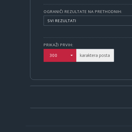
OGRANIČI REZULTATE NA PRETHODNIH:
SVI REZULTATI
PRIKAŽI PRVIH:
300
karaktera posta