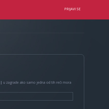
×
PRIJAVI SE
e
|
u zagrade ako samo jedna od tih reči mora