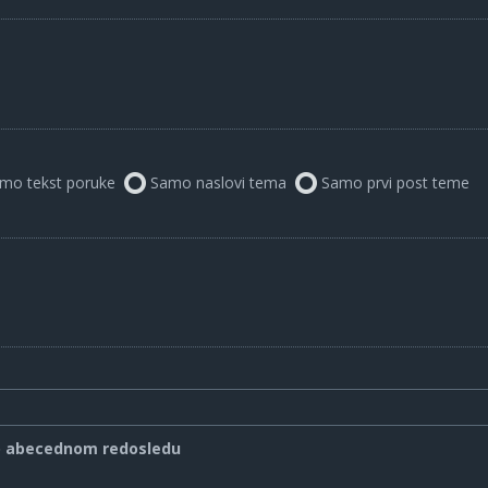
mo tekst poruke
Samo naslovi tema
Samo prvi post teme
o abecednom redosledu