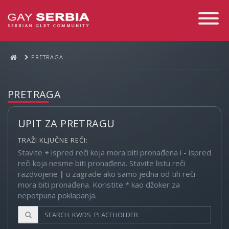
Toggle
Navigati
PRETRAGA
PRETRAGA
UPIT ZA PRETRAGU
TRAŽI KLJUČNE REČI:
Stavite
+
ispred reči koja mora biti pronađena i
-
ispred
reči koja nesme biti pronađena. Stavite listu reči
razdvojene
|
u zagrade ako samo jedna od tih reči
mora biti pronađena. Koristite * kao džoker za
nepotpuna poklapanja.