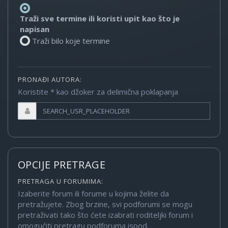
Traži sve termine ili koristi upit kao što je
napisan
Traži bilo koje termine
PRONAĐI AUTORA:
Koristite * kao džoker za delimična poklapanja
OPCIJE PRETRAGE
PRETRAGA U FORUMIMA:
Izaberite forum ili forume u kojima želite da
pretražujete. Zbog brzine, svi podforumi se mogu
pretraživati tako što ćete izabrati roditeljki forum i
omogućiti pretragu podforuma ispod.