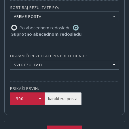
SORTIRAJ REZULTATE PO:
VREME POSTA
Po abecednom redosledu
Suprotno abecednom redosledu
OGRANIČI REZULTATE NA PRETHODNIH:
SVI REZULTATI
PRIKAŽI PRVIH:
300
karaktera posta